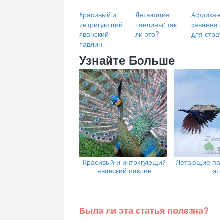
Красивый и
Летающие
Африкан
интригующий
павлины: так
саванна
яванский
ли это?
для стра
павлин
Узнайте Больше
Красивый и интригующий
Летающие пав
яванский павлин
эт
Была ли эта статья полезна?