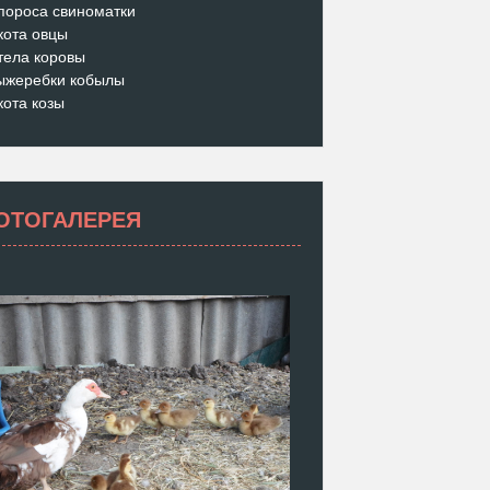
пороса свиноматки
кота овцы
тела коровы
ыжеребки кобылы
кота козы
ОТОГАЛЕРЕЯ