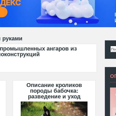
и руками
 промышленных ангаров из
Най
локонструкций
О
Описание кроликов
породы бабочка:
разведение и уход