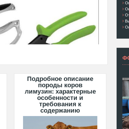
О
О
О
В
О
Ф
Подробное описание
породы коров
лимузин: характерные
особенности и
требования к
содержанию