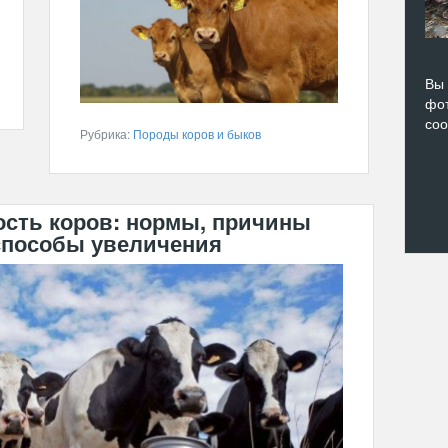
Вы 
фот
со
Рубрика:
Породы коров и быков
ость коров: нормы, причины
способы увеличения