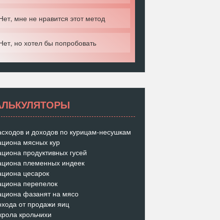
Нет, мне не нравится этот метод
Нет, но хотел бы попробовать
АЛЬКУЛЯТОРЫ
асходов и доходов по курицам-несушкам
ациона мясных кур
ациона продуктивных гусей
ациона племенных индеек
ациона цесарок
ациона перепелок
ациона фазанят на мясо
охода от продажи яиц
крола крольчихи