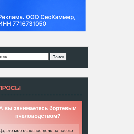
ти:
ПРОСЫ
А вы занимаетесь бортевым
пчеловодством?
Да, это мое основное дело на пасеке