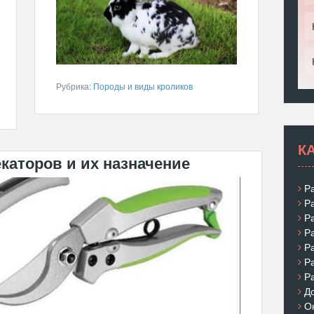
Рубрика:
Породы и виды кроликов
К
каторов и их назначение
Р
Р
Р
Р
Р
Р
Р
Д
О