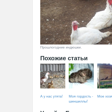
Прошлогодние индюшки.
Похожие статьи
А у нас утята!
Моя гордость -
Мое хоз
шиншиллы!