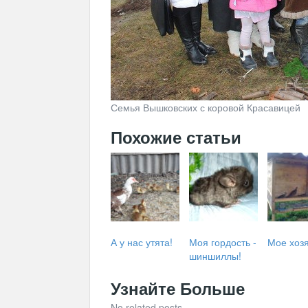
Семья Вышковских с коровой Красавицей
Похожие статьи
А у нас утята!
Моя гордость -
Мое хоз
шиншиллы!
Узнайте Больше
No related posts.