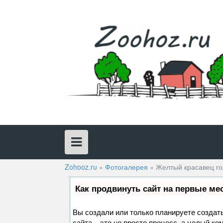
Skip
to
content
Zohooz.ru
»
Фотогалерея
»
Желтый красавец гол
Как продвинуть сайт на первые ме
Вы создали или только планируете создать
сайта – это не просто процесс, а целый к