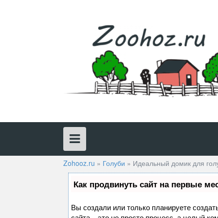
Skip
to
content
Zohooz.ru
»
Голуби
»
Идеальный домик для гол
Как продвинуть сайт на первые ме
Вы создали или только планируете создать
сайта – это не просто процесс, а целый к