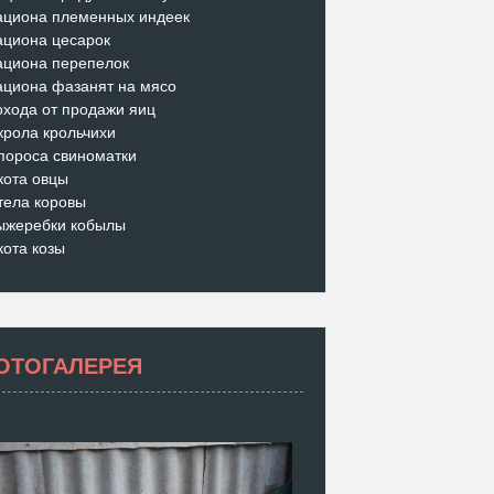
ациона племенных индеек
ациона цесарок
ациона перепелок
ациона фазанят на мясо
охода от продажи яиц
крола крольчихи
пороса свиноматки
кота овцы
тела коровы
ыжеребки кобылы
кота козы
ОТОГАЛЕРЕЯ