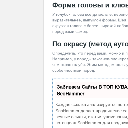
Форма головы и клю
У голубок голова всегда мельче, перено
выразительнее, выпуклой формы. Шея, к
округлая голова с более широкой лобов
перед вами самец.
По окрасу (метод аут
Определить, кто перед вами, можно и п
Например, у породы тексанов-пионеров 
чем окрас голубя. Этим методом польз
особенностями пород.
Забиваем Сайты В ТОП КУВА
SeoHammer
Каждая ссылка анализируется по тр
SeoHammer делает продвижение сай
вечные ссылки, статьи, упоминания
потенциал SeoHammer для продвиже