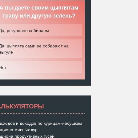
А вы даете своим цыплятам
траву или другую зелень?
Да, регулярно собираем
Да, цыплята сами ее собирают на
выгуле
Нет
АЛЬКУЛЯТОРЫ
асходов и доходов по курицам-несушкам
ациона мясных кур
ациона продуктивных гусей