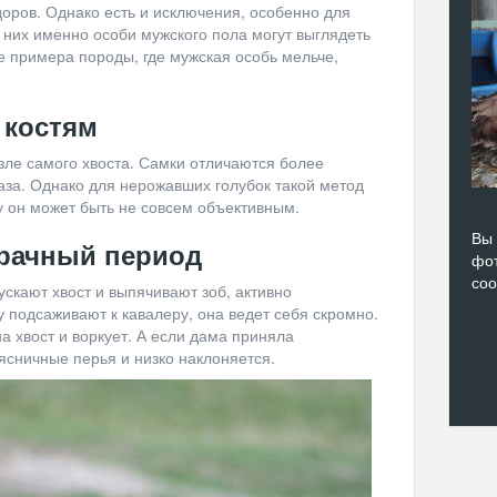
доров. Однако есть и исключения, особенно для
 них именно особи мужского пола могут выглядеть
е примера породы, где мужская особь мельче,
 костям
зле самого хвоста. Самки отличаются более
за. Однако для нерожавших голубок такой метод
у он может быть не совсем объективным.
Вы 
брачный период
фот
со
скают хвост и выпячивают зоб, активно
у подсаживают к кавалеру, она ведет себя скромно.
 хвост и воркует. А если дама приняла
ясничные перья и низко наклоняется.