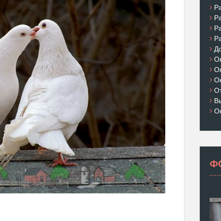
Р
Р
Р
Р
Д
О
О
О
О
В
О
Ф