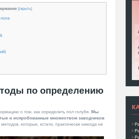
ержание
[
скрыть
]
 пола
д
ий)
тоды по определению
К
рмацию о том, как определить пол голубя.
Мы
стые и испробованные множеством заводчиков
Р
етодов, которые, кстати, практически никогда не
Р
Р