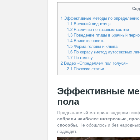
Сод
1
Эффективные методы по определению
1.1
Внешний вид птицы
1.2
Различие по тазовым костям
1.3
Поведение птицы в брачный перио
1.4
Воинственность
1.5
Форма головы и клюва
1.6
По окрасу (метод аутосексных лин
1.7
По голосу
2
Видео «Определяем пол голубя»
2.1
Похожие статьи
Эффективные ме
пола
Предлагаемый материал содержит инфо
собрали наиболее интересные, про
способы.
Не обошлось и без народных м
подводят.