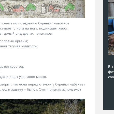
о понять по поведению буренки: животное
тупает с ноги на ногу, поднимает хвост,
ет целый ряд других признаков:
половые органы;
ная тягучая жидкость;
ается крестец;
Вы 
;
фот
ада и ищет укромное место.
со
ворит, что если перед отелом у буренки набухает
, если задняя – бычок. Этот признак используют