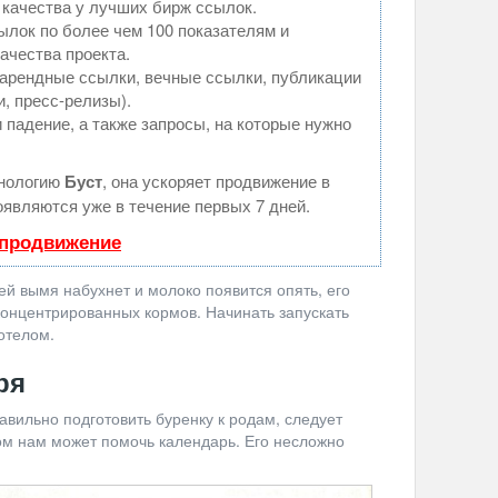
 качества у лучших бирж ссылок.
ылок по более чем 100 показателям и
ачества проекта.
арендные ссылки, вечные ссылки, публикации
и, пресс-релизы).
 падение, а также запросы, на которые нужно
хнологию
Буст
, она ускоряет продвижение в
оявляются уже в течение первых 7 дней.
 продвижение
ней вымя набухнет и молоко появится опять, его
концентрированных кормов. Начинать запускать
отелом.
ря
равильно подготовить буренку к родам, следует
том нам может помочь календарь. Его несложно