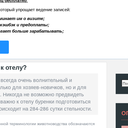
ц бесплатно
.
который упрощает ведение записей:
минает им о визите;
 кэшбэк и предоплаты;
огает больше зарабатывать;
 к отелу?
 всегда очень волнительный и
Най
лько для хозяев-новичков, но и для
 Никогда не возможно предвидеть
 важно к отелу буренки подготовиться
оисходит на 284-286 сутки стельности.
О
нной терминологии животноводства обозначаются