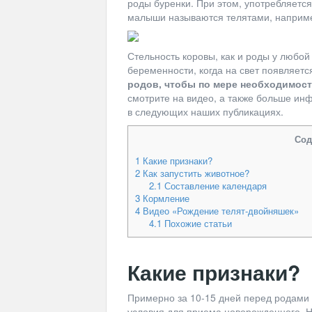
роды буренки. При этом, употребляется
малыши называются телятами, наприме
Стельность коровы, как и роды у любой
беременности, когда на свет появляетс
родов, чтобы по мере необходимос
смотрите на видео, а также больше ин
в следующих наших публикациях.
Сод
1
Какие признаки?
2
Как запустить животное?
2.1
Составление календаря
3
Кормление
4
Видео «Рождение телят-двойняшек»
4.1
Похожие статьи
Какие признаки?
Примерно за 10-15 дней перед родами 
условия для приема новорожденного. 