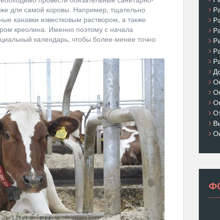
Р
акже для самой коровы. Например, тщательно
ые канавки известковым раствором, а также
Р
ром креолина. Именно поэтому с начала
Р
ециальный календарь, чтобы более-менее точно
Р
Р
Р
Д
О
О
О
О
В
О
Ф