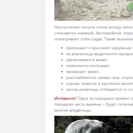
Наступление начала отела всегда легк
становится нервной, беспокойной, перес
осматривает себя сзади. Также возника
припухают и краснеют наружные 
из влагалища выделяется прозрач
увеличивается вымя;
появляется молозиво;
провисает живот;
расслабляются связки таза, опуск
корова ложится и протяжно мычит
летом роженица отбивается от ст
Интересно!
Одна из народных примет го
передняя часть вымени – будет телочка
многие владельцы.