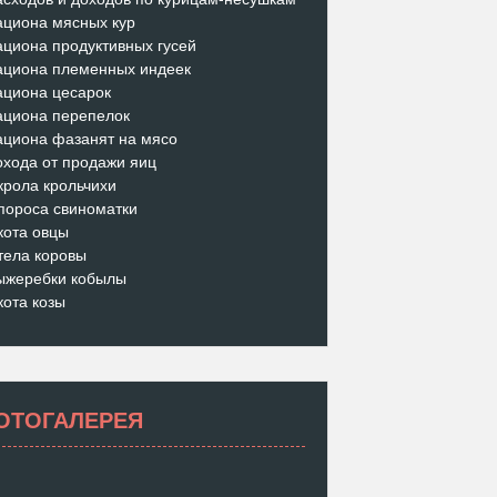
ациона мясных кур
ациона продуктивных гусей
ациона племенных индеек
ациона цесарок
ациона перепелок
ациона фазанят на мясо
охода от продажи яиц
крола крольчихи
пороса свиноматки
кота овцы
тела коровы
ыжеребки кобылы
кота козы
ОТОГАЛЕРЕЯ