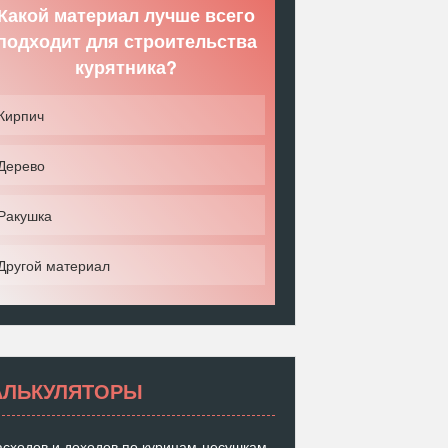
Какой материал лучше всего
подходит для строительства
курятника?
Кирпич
Дерево
Ракушка
Другой материал
АЛЬКУЛЯТОРЫ
асходов и доходов по курицам-несушкам