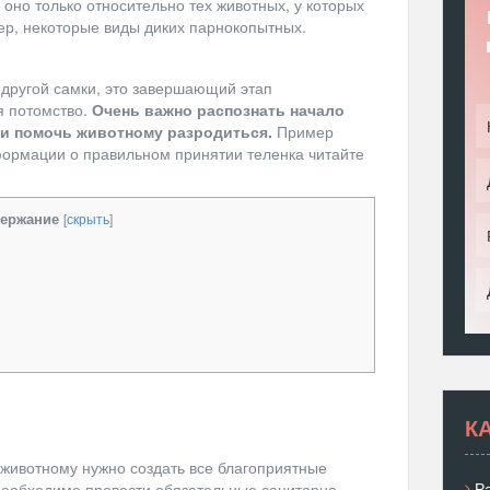
 оно только относительно тех животных, у которых
р, некоторые виды диких парнокопытных.
 другой самки, это завершающий этап
я потомство.
Очень важно распознать начало
ти помочь животному разродиться.
Пример
формации о правильном принятии теленка читайте
ержание
[
скрыть
]
К
животному нужно создать все благоприятные
Р
Необходимо провести обязательные санитарно-