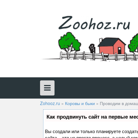
Skip
to
content
Zohooz.ru
»
Коровы и быки
»
Проводим в домаш
Как продвинуть сайт на первые ме
Вы создали или только планируете создать
сайта – это не просто процесс, а целый к