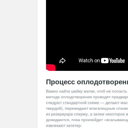
Процесс оплодотворен
Важно найти шейку матки, чтоб не попаст
методе оплодотворения проводят предва
следуют стандартной схеме — делают масса
твердой), пережидают влагалищные спазмы
из резервуара сперму, а затем некоторое 
дожидаются, пока произойдет «всасывающи
извлекают катетер.