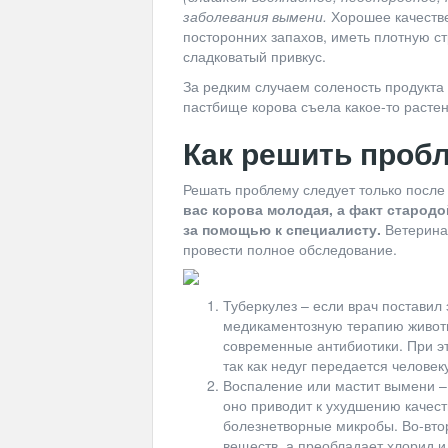
заболевания вымени.
Хорошее качестве
посторонних запахов, иметь плотную ст
сладковатый привкус.
За редким случаем соленость продукта
пастбище корова съела какое-то растен
Как решить проб
Решать проблему следует только после 
вас корова молодая, а факт стародо
за помощью к специалисту.
Ветеринар
провести полное обследование.
Туберкулез – если врач поставил 
медикаментозную терапию живот
современные антибиотики. При э
так как недуг передается человек
Воспаление или мастит вымени –
оно приводит к ухудшению качест
болезнетворные микробы. Во-втор
веществ, а преобладает хлорид и