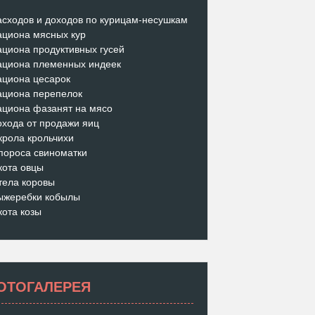
асходов и доходов по курицам-несушкам
ациона мясных кур
ациона продуктивных гусей
ациона племенных индеек
ациона цесарок
ациона перепелок
ациона фазанят на мясо
охода от продажи яиц
крола крольчихи
пороса свиноматки
кота овцы
тела коровы
ыжеребки кобылы
кота козы
ОТОГАЛЕРЕЯ