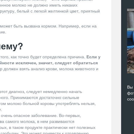
нное молоко не должно иметь никаких
руктуру, белый с легкой желтинкой цвет, приятный
 может быть вызвана кормом. Например, если на
ие.
лему?
того, как точно будет определена причина.
Если у
йности исключен, значит, следует обратиться
 должен взять анализ крови, молока животного и
Вы 
этот диагноз, следует немедленно начать
фот
ного. Принимаются достаточно сильные
со
том молоко больной коровы употреблять нельзя,
у.
 очень опасное заболевание. Во-первых,
ва самого молока, в нем развиваются
ых, в таком продукте практически нет полезных
 глобулин. Это может привести к отравлению.