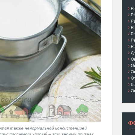
Р
Р
Р
Р
Р
Р
Р
Д
О
О
О
О
В
О
Ф
ется также ненормальной консистенцией
 присутствуют хлопья) – это верный признак