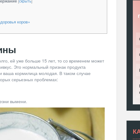
ержание
[
скрыть
]
доровья коров»
ины
олго, ей уже больше 15 лет, то со временем может
ивкус. Это нормальный признак продукта
ли ваша кормилица молодая. В таком случае
торых серьезных проблемах:
езни вымени.
К