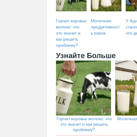
Горчит коровье
Молочная
У бур
молоко: что
продуктивност
стало
это значит и
ь коров
что д
как решить
проблему?
Узнайте Больше
Горчит коровье молоко: что
Молочная
это значит и как решить
проблему?