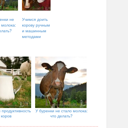
енки не
Учимся доить
 молока:
корову ручным
елать?
и машинным
методами
 продуктивность
У буренки не стало молока:
коров
что делать?