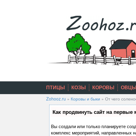
Skip
to
content
ПТИЦЫ
КОЗЫ
КОРОВЫ
ОВЦ
Zohooz.ru
»
Коровы и быки
»
От чего солено
Как продвинуть сайт на первые 
Вы создали или только планируете созда
комплекс мероприятий, направленных н