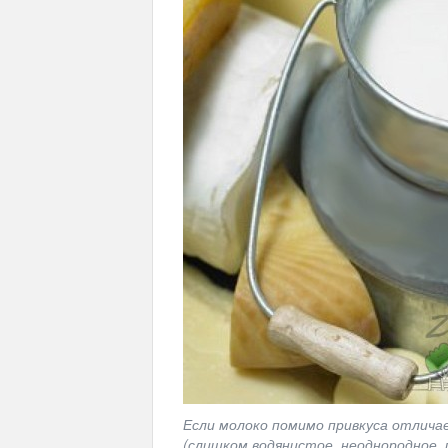
Если молоко помимо привкуса отлича
(слишком водянистое, неоднородное,