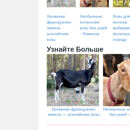
Уроженки
Необычные
Козы дл
французских
испанские
молока:
земель -
козы без ушей
выбирае
альпийские
- Ламанча
молочну
козы
породу
Узнайте Больше
Уроженки французских
Необычные ис
земель — альпийские козы
без ушей 