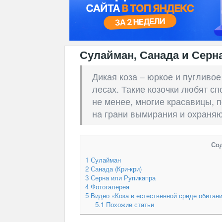
Сулайман, Санада и Серн
Дикая коза – юркое и пугливое
лесах. Такие козочки любят сп
не менее, многие красавицы, 
на грани вымирания и охраня
Со
1
Сулайман
2
Санада (Кри-кри)
3
Серна или Рупикапра
4
Фотогалерея
5
Видео «Коза в естественной среде обитан
5.1
Похожие статьи