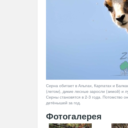
Серна обитает в Альпах, Карпатах и Балк
(летом), дикие лесные заросли (зимой) и 
Серны становятся в 2-3 года. Потомство он
детёнышей за год.
Фотогалерея