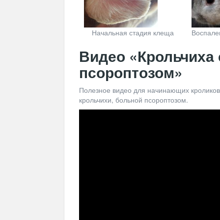
Начальная стадия клеща
Воспале
Видео «Крольчиха
псороптозом»
Полезное видео для начинающих кроликово
крольчихи, больной псороптозом.