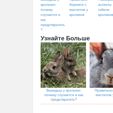
крольчих:
боремся с
аспекты
почему
маститом у
гибели
случается и
кроликов
кроликов
как
предотвратить
?
Узнайте Больше
Выкидыш у крольчих:
Правильно
почему случается и как
маститом 
предотвратить?