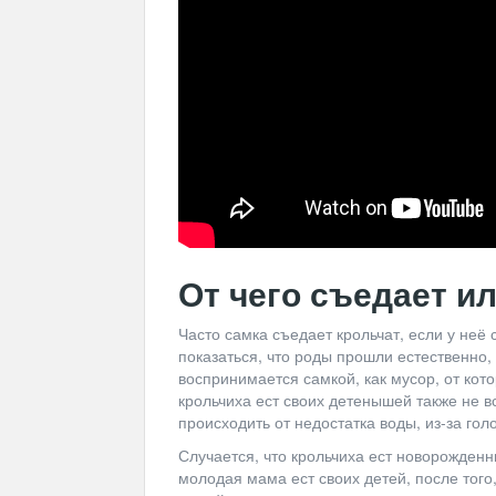
От чего съедает и
Часто самка съедает крольчат, если у неё
показаться, что роды прошли естественно
воспринимается самкой, как мусор, от кот
крольчиха ест своих детенышей также не в
происходить от недостатка воды, из-за гол
Случается, что крольчиха ест новорожденны
молодая мама ест своих детей, после того,