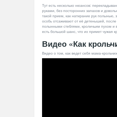
Тут есть несколько нюансов: перекладыва
руками, без посторонних запахов и довол
такой прием, как натирание рук полынью,
особь отсаживают от её детенышей, после 
полынными стеблями, кроличьим пухом и в
есть большой шанс, что их примет чужая к
Видео «Как крольч
Видео о том, как ведет себя мама-крольч