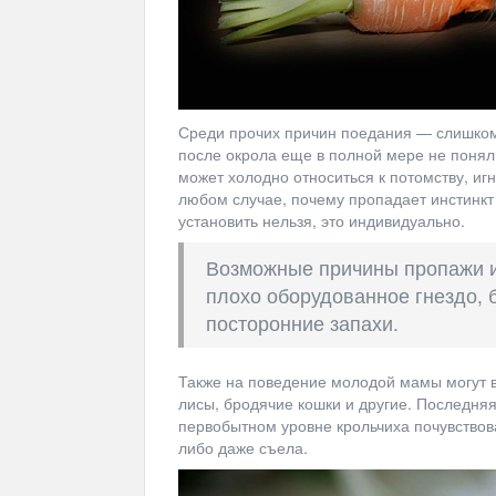
Среди прочих причин поедания — слишком
после окрола еще в полной мере не поняли
может холодно относиться к потомству, иг
любом случае, почему пропадает инстинкт
установить нельзя, это индивидуально.
Возможные причины пропажи и
плохо оборудованное гнездо, 
посторонние запахи.
Также на поведение молодой мамы могут в
лисы, бродячие кошки и другие. Последня
первобытном уровне крольчиха почувствов
либо даже съела.