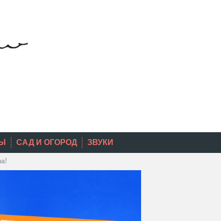
Ы
САД И ОГОРОД
ЗВУКИ
а!