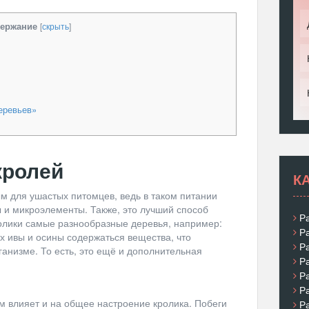
ержание
[
скрыть
]
еревьев»
кролей
К
м для ушастых питомцев, ведь в таком питании
 и микроэлементы. Также, это лучший способ
Р
ролики самые разнообразные деревья, например:
Р
ах ивы и осины содержаться вещества, что
Р
анизме. То есть, это ещё и дополнительная
Р
Р
Р
 влияет и на общее настроение кролика. Побеги
Р