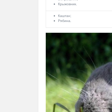
Крыжовник.
Каштан;
Рябина.