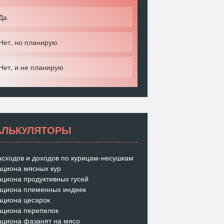
Да
Нет, но планирую
Нет, и не планирую
АЛЬКУЛЯТОРЫ
асходов и доходов по курицам-несушкам
ациона мясных кур
ациона продуктивных гусей
ациона племенных индеек
ациона цесарок
ациона перепелок
ациона фазанят на мясо