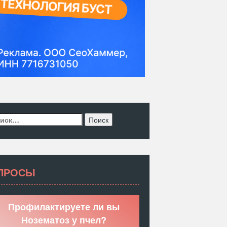
ти:
ПРОСЫ
Профилактируете ли вы
Нозематоз у пчел?