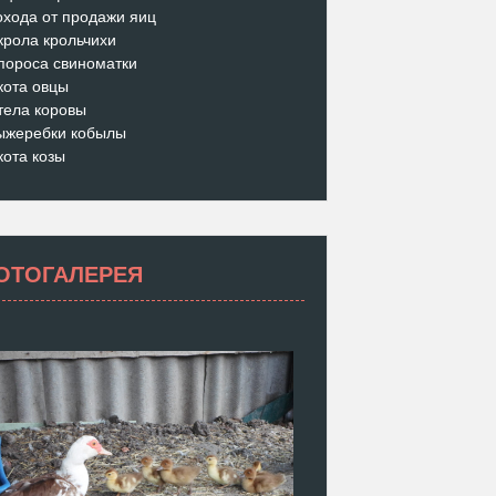
охода от продажи яиц
крола крольчихи
пороса свиноматки
кота овцы
тела коровы
ыжеребки кобылы
кота козы
ОТОГАЛЕРЕЯ