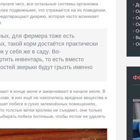
льтате чего, все остальные системы организма
Д
олее подвижными, что отражается на их поведении.
О
предотвращают диарею, которая часто возникает
О
.
О
О
ных, для фермера тоже есть
В
, такой корм достаётся практически
О
 у себя же в саду. Во-
ртить инвентарь, то есть вместо
остей зверьки будут грызть именно
Ф
нают в конце июня и заканчивают в начале июля. В
снове, в них ещё не накопились вредные вещества и
ушат побеги в сухих затемнённых помещениях,
что толстые ветки кролики не съедают, они только
выбирать побеги потоньше, чтобы потом не удалять