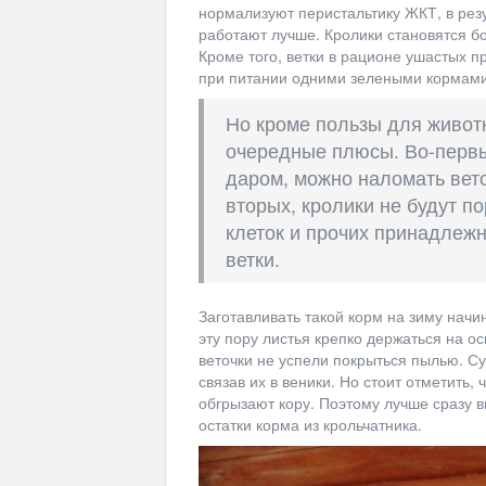
нормализуют перистальтику ЖКТ, в резу
работают лучше. Кролики становятся б
Кроме того, ветки в рационе ушастых 
при питании одними зелеными кормами
Но кроме пользы для живот
очередные плюсы. Во-первых
даром, можно наломать веток
вторых, кролики не будут по
клеток и прочих принадлежн
ветки.
Заготавливать такой корм на зиму начи
эту пору листья крепко держаться на о
веточки не успели покрыться пылью. С
связав их в веники. Но стоит отметить, 
обгрызают кору. Поэтому лучше сразу 
остатки корма из крольчатника.