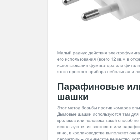
Малый радиус действия электрофумига
его использования (всего 12 кв.м в от
использования фумигатора или фитиля 
этого простого прибора небольшая и л
Парафиновые ил
шашки
Этот метод борьбы против комаров опы
Дымовые шашки используются там для т
кроликов или человека такой способ н
используются из воскового или парафи
кино, в кролиководстве выполняет оче
перметрин – химическое вещество, ко