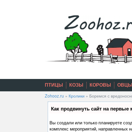
Skip
to
content
ПТИЦЫ
КОЗЫ
КОРОВЫ
ОВЦ
Zohooz.ru
»
Кролики
»
Боремся с вредоносн
Как продвинуть сайт на первые 
Вы создали или только планируете созда
комплекс мероприятий, направленных н