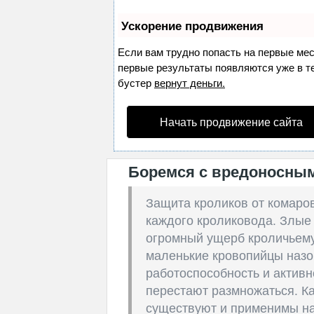
Ускорение продвижения
Если вам трудно попасть на первые ме
первые результаты появляются уже в теч
бустер
вернут деньги.
Начать продвижение сайта
Боремся с вредоносным
Защита кроликов от комаро
каждого кроликовода. Злые
огромный ущерб кроличьему 
маленькие кровопийцы назо
работоспособность и активн
перестают размножаться. К
существуют и применимы на 