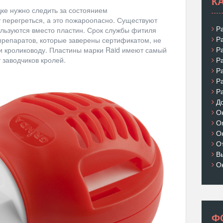
К
ке нужно следить за состоянием
 перегреться, а это пожароопасно. Существуют
Р
ользуются вместо пластин. Срок службы фитиля
Р
 препаратов, которые заверены сертификатом, не
Р
ни кролиководу. Пластины марки Raid имеют самый
Р
 заводчиков кролей.
Р
Р
Р
Д
О
О
О
О
В
О
Ф