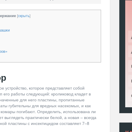
ержание
[
скрыть
]
шашки
ров»
ор
ое устройство, которое представляет собой
п его работы следующий: кроликовод кладет в
наченные для него пластины, пропитанные
аты губительны для вредных насекомых, и как
, комары погибают. Определить, использована ли
ет выглядеть практически белой, а новая – всегда
дной пластины с инсектицидом составляет 7–8