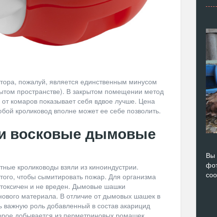
тора, пожалуй, является единственным минусом
крытом пространстве). В закрытом помещении метод
от комаров показывает себя вдвое лучше. Цена
юбой кроликовод вполне может ее себе позволить.
и восковые дымовые
Вы 
фот
тные кролиководы взяли из киноиндустрии.
со
ого, чтобы сымитировать пожар. Для организма
е токсичен и не вреден. Дымовые шашки
нового материала. В отличие от дымовых шашек в
нь важную роль добавленный в состав акарицид
торое добывается из перметриновых ромашек.