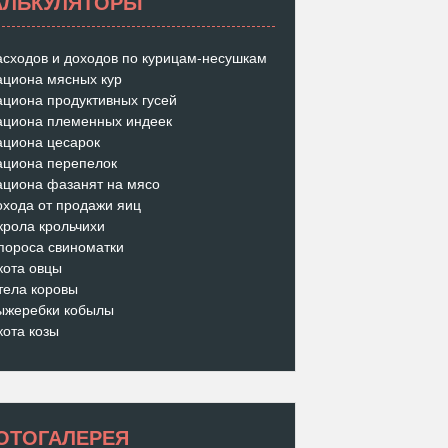
АЛЬКУЛЯТОРЫ
асходов и доходов по курицам-несушкам
ациона мясных кур
ациона продуктивных гусей
ациона племенных индеек
ациона цесарок
ациона перепелок
ациона фазанят на мясо
охода от продажи яиц
крола крольчихи
пороса свиноматки
кота овцы
тела коровы
ыжеребки кобылы
кота козы
ОТОГАЛЕРЕЯ