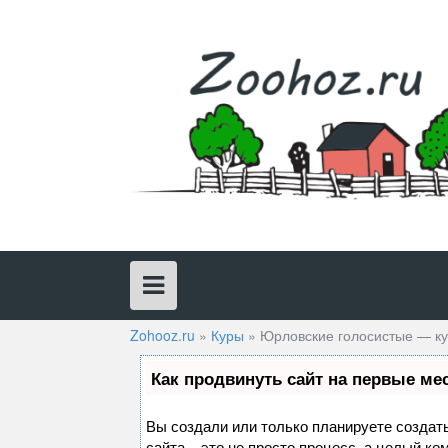
Skip
to
content
Zohooz.ru
»
Куры
»
Юрловские голосистые — ку
Как продвинуть сайт на первые ме
Вы создали или только планируете создать
сайта – это не просто процесс, а целый к