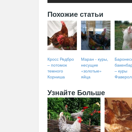
Похожие статьи
Кросс Редбро
Маран - куры,
Баронес
– потомок
несущие
бакенба
темного
«золотые»
– куры
Корниша
яйца
Фаверол
Узнайте Больше