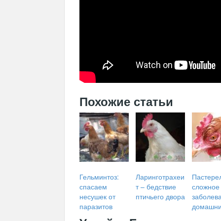
Похожие статьи
Гельминтоз:
Ларинготрахеи
Пастере
спасаем
т – бедствие
сложное
несушек от
птичьего двора
заболев
паразитов
домашни