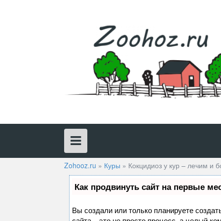
Skip
to
content
Zohooz.ru
»
Куры
»
Кокцидиоз у кур – лечим и 
Как продвинуть сайт на первые ме
Вы создали или только планируете создать
сайта – это не просто процесс, а целый к