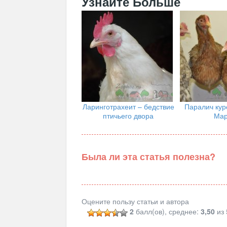
Узнайте Больше
Ларинготрахеит – бедствие
Паралич кур
птичьего двора
Мар
Была ли эта статья полезна?
Оцените пользу статьи и автора
2
балл(ов), среднее:
3,50
из 