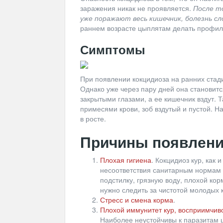
заражения никак не проявляется.
После т
уже поражают весь кишечник, болезнь с
раннем возрасте цыплятам делать профила
Симптомы
При появлении кокцидиоза на ранних стади
Однако уже через пару дней она становится
закрытыми глазами, а ее кишечник вздут. 
примесями крови, зоб вздутый и пустой. 
в росте.
Причины появлен
Плохая гигиена
. Кокцидиоз кур, как 
несоответствия санитарным нормам 
подстилку, грязную воду, плохой ко
нужно следить за чистотой молодых к
Стресс и смена корма
.
Плохой иммунитет кур, восприимчив
Наиболее неустойчивы к паразитам ц