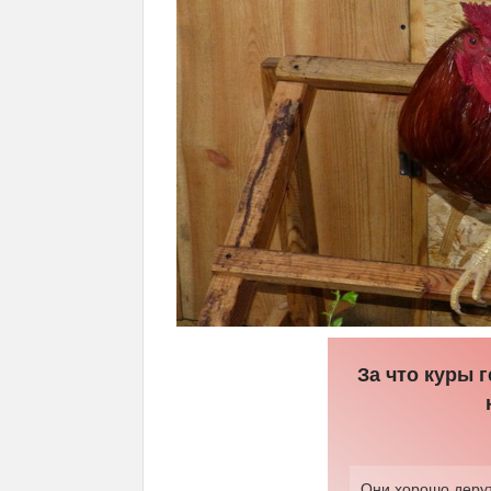
За что куры 
Они хорошо деру