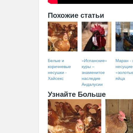
Похожие статьи
Белые и
«Испанские»
Маран - 
коричневые
куры –
несущие
несушки -
знаменитое
«золоты
Хайсекс
наследие
яйца
Андалусии
Узнайте Больше