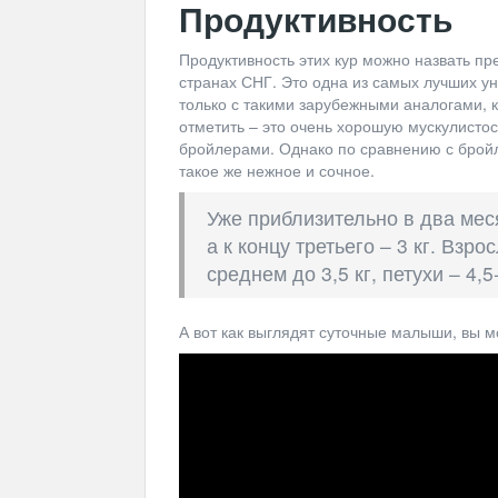
Продуктивность
Продуктивность этих кур можно назвать пре
странах СНГ. Это одна из самых лучших ун
только с такими зарубежными аналогами, ка
отметить – это очень хорошую мускулистост
бройлерами. Однако по сравнению с бройле
такое же нежное и сочное.
Уже приблизительно в два меся
а к концу третьего – 3 кг. Взр
среднем до 3,5 кг, петухи – 4,5-
А вот как выглядят суточные малыши, вы мо