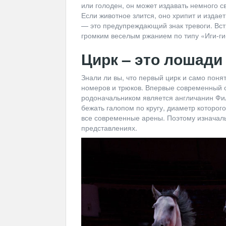
или голоден, он может издавать немного 
Если животное злится, оно хрипит и издае
— это предупреждающий знак тревоги. Вс
громким веселым ржанием по типу «Иги-ги
Цирк – это лошади
Знали ли вы, что первый цирк и само пон
номеров и трюков. Впервые современный об
родоначальником является англичанин Фи
бежать галопом по кругу, диаметр которог
все современные арены. Поэтому изначаль
представлениях.