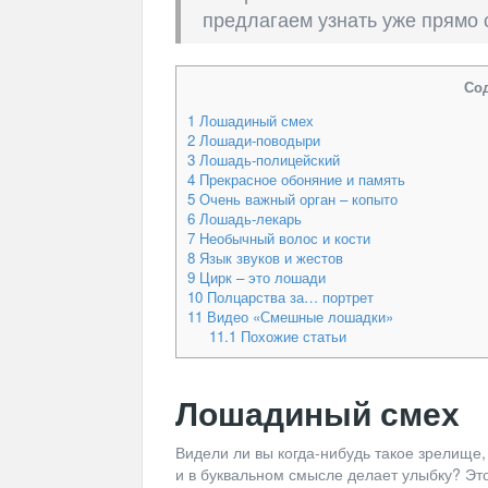
предлагаем узнать уже прямо 
Со
1
Лошадиный смех
2
Лошади-поводыри
3
Лошадь-полицейский
4
Прекрасное обоняние и память
5
Очень важный орган – копыто
6
Лошадь-лекарь
7
Необычный волос и кости
8
Язык звуков и жестов
9
Цирк – это лошади
10
Полцарства за… портрет
11
Видео «Смешные лошадки»
11.1
Похожие статьи
Лошадиный смех
Видели ли вы когда-нибудь такое зрелище,
и в буквальном смысле делает улыбку? Эт