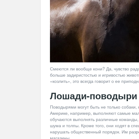
Смеются ли вообще кони? Да, чувство радос
больше задиристостью и игривостью животн
«козлить», это всегда говорит о ее припод
Лошади-поводыри
Поводырями могут быть не только собаки, н
Америке, например, выполняют самые ма
обучаются выполнять различные команды, 
шума и толпы. Кроме того, они ходят в сп
нарушать общественный порядок. Им разре
магазины.