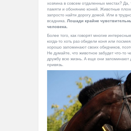
хозяина в совсем отдаленных местах? Да, т
памяти и обонянию коней. Животные плохо
запросто найти дорогу домой. Или в трудн
всадника.
Лошади крайне чувствительны
человека.
Более того, как говорят многие интересны
когда-то хоть раз обидели коня или посмея
хорошо запоминают своих обидчиков, поэт
Не думайте, что животное забудет что-то ч
дружбу всю жизнь. А еще они запоминают д
привязь.