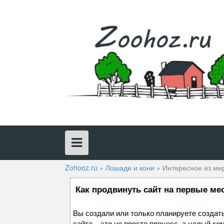
Skip
to
content
Zohooz.ru
»
Лошади и кони
»
Интересное из ми
Как продвинуть сайт на первые ме
Вы создали или только планируете создать
сайта – это не просто процесс, а целый к