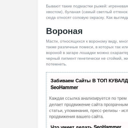
Бывают такие подмастки рыжей: игреневая
хвостом), буланая (самый светлый оттено
сюда относят соловую окраску. Как выгля
Вороная
Масти, относящихся к вороному виду, мног
также различные помеси, в которых так ил
вороной в загаре лошадки можно охаракте
черный пигмент генетически не стойкий, ж
потемнеть.
Забиваем Сайты В ТОП КУВАЛД
SeoHammer
Каждая ссылка анализируется по трем 
делает продвижение сайта прозрачным
статьи, упоминания, пресс-релизы - и
продвижения вашего сайта.
Что умеет делать SeoHammer