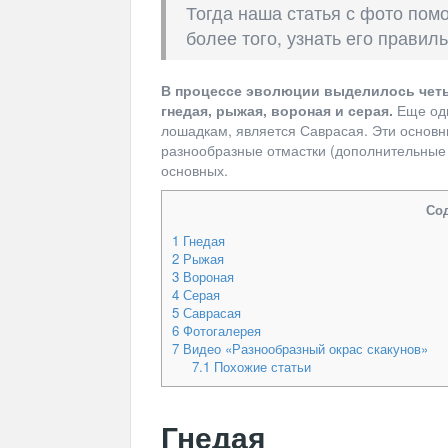
Тогда наша статья с фото пом
более того, узнать его правил
В процессе эволюции выделилось чет
гнедая, рыжая, вороная и серая.
Еще одн
лошадкам, является Саврасая. Эти основны
разнообразные отмастки (дополнительные 
основных.
Со
1
Гнедая
2
Рыжая
3
Вороная
4
Серая
5
Саврасая
6
Фотогалерея
7
Видео «Разнообразный окрас скакунов»
7.1
Похожие статьи
Гнедая