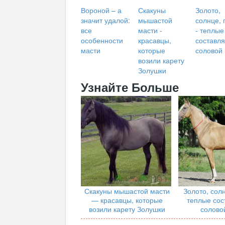
Вороной – а
Скакуны
Золото,
значит удалой:
мышастой
солнце, 
все
масти -
- теплые
особенности
красавцы,
составл
масти
которые
соловой
возили карету
Золушки
Узнайте Больше
Скакуны мышастой масти
Золото, сол
— красавцы, которые
теплые со
возили карету Золушки
солово