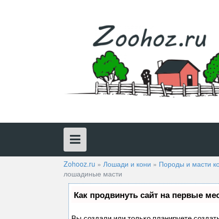
Skip
to
content
Zohooz.ru
»
Лошади и кони
»
Породы и масти к
лошадиные масти
Как продвинуть сайт на первые ме
Вы создали или только планируете создать