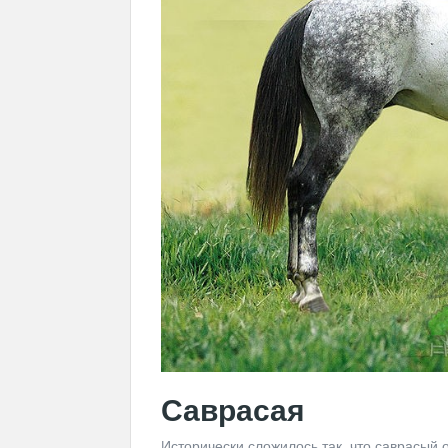
Саврасая
Исторически сложилось так, что саврасый 