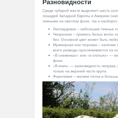
Разновидности
Среди чубарой масти выделяют шесть осн
лошадей Западной Европы и Америки (напр
темными на светлом фоне, так и наоборот
Леопардовая – небольшие темные пя
Чепрачная – примесь белых волос н
без. Основной цвет может быть любо
Мраморная или тигровая – наличие 
всего разводы прослеживаются на но
«В снежинках» или «в хлопьях» — м
фоне.
«В инее» — разновидность чепрака, 
только на верхней части крупа.
Форелевая – мелкие пятна и большая