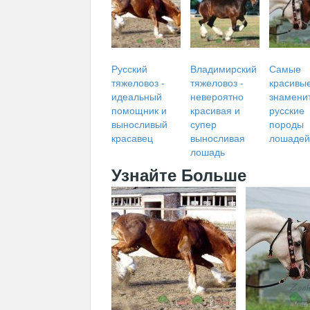
Русский
Владимирский
Самые
тяжеловоз -
тяжеловоз -
красивы
идеальный
невероятно
знамени
помощник и
красивая и
русские
выносливый
супер
породы
красавец
выносливая
лошадей
лошадь
Узнайте Больше