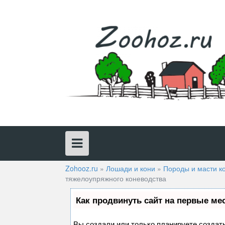
Skip
to
content
Zohooz.ru
»
Лошади и кони
»
Породы и масти к
тяжелоупряжного коневодства
Как продвинуть сайт на первые ме
Вы создали или только планируете создать