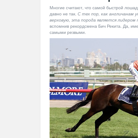
Многие считают, что самой быстрой лошад
давно не так.
С тех пор, как англичанам 
верховую, эта порода является лидером 
вспомнив рекордсмена Бич Рекита. Да, им
самыми резвыми.