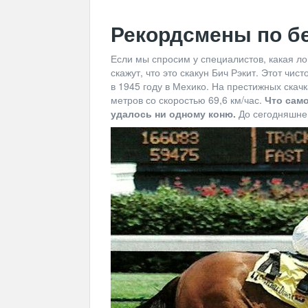
Рекордсмены по б
Если мы спросим у специалистов, какая ло
скажут, что это скакун Бич Рэкит. Этот чи
в 1945 году в Мехико. На престижных скач
метров со скоростью 69,6 км/час.
Что само
удалось ни одному коню.
До сегодняшнег