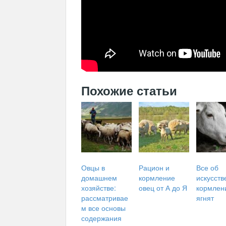
Похожие статьи
Овцы в
Рацион и
Все об
домашнем
кормление
искусст
хозяйстве:
овец от А до Я
кормлен
рассматривае
ягнят
м все основы
содержания