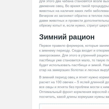
Для этого два чабана становятся возле в
движение овец. Во время такой процедур
животных на наличие каких либо заболеван
Вечером их загоняют обратно в теплое по
давке животных и провести дополнительны
обрезку копыт и, если нужно, стригут шерст
Зимний рацион
Первое правило фермеров, которые заним
к зимнему периоду. Сюда входит и откормк
заморозками. Для этого в утренний рацион
пастбище уже становится мало, то такую 
будет использовать пастбище и зимой. На
отар на замерзших болотах и лесных выру
В зимний период овец и ягнят нужно корми
расчет на 100 овечек – 5 яслей длинной д
все овцы и ягнята без проблем могли к ним
Оптимальный фронт кормления взрослой осо
посчитать, какой длины кормушки нужны в