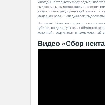
Иногда к настоящему меду подмешивается
жидкость, выделяемая такими насекомыми, 
низкосортнее мед, сделанный в ульях, и 
медвяная роса — сладкий сок, выделяемый
Это самый большой подвох для насекомых,
губительно действует на их обменные про
конечный продукт получит великолепный вк
Видео «Сбор некта