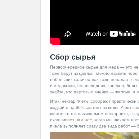
Сбор сырья
Первоочередное сырье для меда — это нек
тоже берут из цветка, можно назвать поб
небольших количествах тоже попадает в м
с медовыми, но последних, конечно, больш
знайте, что перговые ячейки — желтые, а
Итак, нектар пчелы собирают практически 
жидкий и на 60% состоит из воды. А вот з
копится в так называемом нектарнике, в гл
окрашивает нам нос, когда мы нюхаем цве
пчела выполняет сразу два вида работ — бе