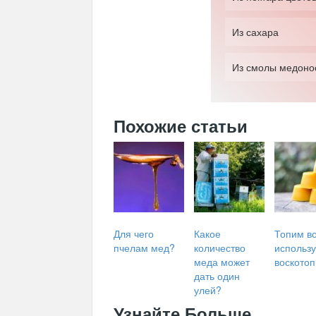
Из сахара
Из смолы медоно
Похожие статьи
Для чего
Какое
Топим во
пчелам мед?
количество
использ
меда может
воскотоп
дать один
улей?
Узнайте Больше