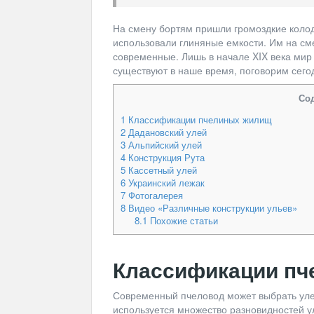
На смену бортям пришли громоздкие колод
использовали глиняные емкости. Им на см
современные. Лишь в начале XIX века мир
существуют в наше время, поговорим сегод
Со
1
Классификации пчелиных жилищ
2
Дадановский улей
3
Альпийский улей
4
Конструкция Рута
5
Кассетный улей
6
Украинский лежак
7
Фотогалерея
8
Видео «Различные конструкции ульев»
8.1
Похожие статьи
Классификации п
Современный пчеловод может выбрать улей
используется множество разновидностей ул