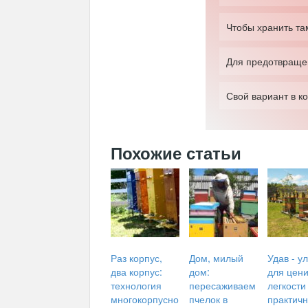
Чтобы хранить та
Для предотвраще
Свой вариант в к
Похожие статьи
Раз корпус,
Дом, милый
Удав - у
два корпус:
дом:
для цен
технология
пересаживаем
легкости
многокорпусно
пчелок в
практичн