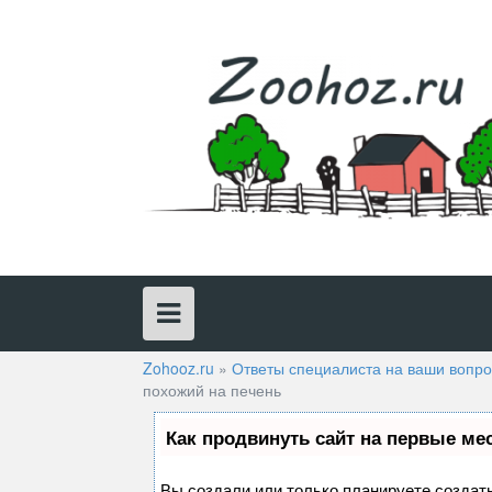
Skip
to
content
Zohooz.ru
»
Ответы специалиста на ваши вопр
похожий на печень
Как продвинуть сайт на первые ме
Вы создали или только планируете создать