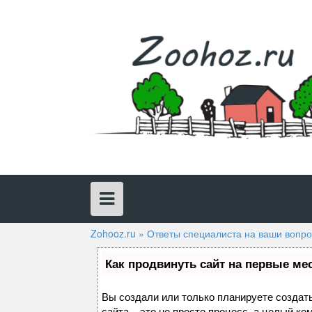
Skip
to
content
Zohooz.ru
»
Ответы специалиста на ваши вопр
Как продвинуть сайт на первые ме
Вы создали или только планируете создать
сайта – это не просто процесс, а целый к