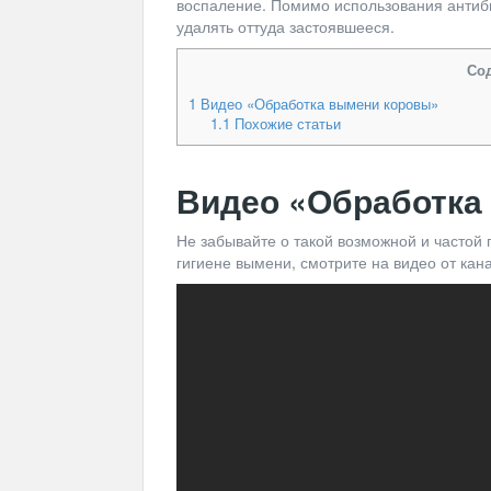
воспаление. Помимо использования антиб
удалять оттуда застоявшееся.
Со
1
Видео «Обработка вымени коровы»
1.1
Похожие статьи
Видео «
Обработка
Не забывайте о такой возможной и частой 
гигиене вымени, смотрите на видео от к