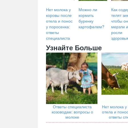
Нет молока у
Можно ли
Как соде
коровы после
кормить
телят зи
отела и понос
буренку
чтобы он
у поросенка:
картофелем?
мерзли 
ответы
росли
специалиста
здоровы
Узнайте Больше
Ответы специалиста
Нет молока у
козоводам: вопросы о
отела и понос
молоке
ответы сп