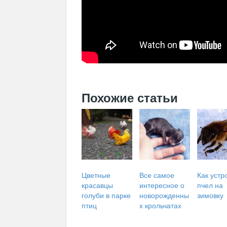
Похожие статьи
Цветные
Все самое
Как устр
красавцы
интересное о
пчел на
голуби в парке
новорожденны
зимовку
птиц
х крольчатах