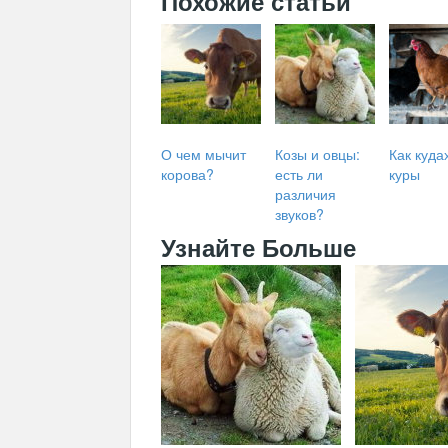
Похожие статьи
О чем мычит
Козы и овцы:
Как куда
корова?
есть ли
куры
различия
звуков?
Узнайте Больше