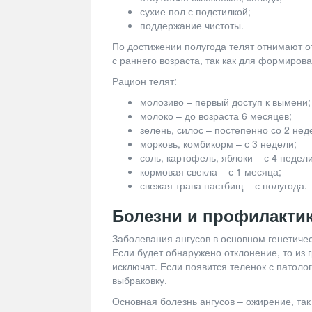
сухие пол с подстилкой;
поддержание чистоты.
По достижении полугода телят отнимают о
с раннего возраста, так как для формиров
Рацион телят:
молозиво
–
первый доступ к вымени;
молоко
–
до возраста 6 месяцев;
зелень, силос
–
постепенно со 2 нед
морковь, комбикорм
– с 3 недели;
соль, картофель, яблоки
– с 4 недели
кормовая свекла
– с 1 месяца;
свежая трава пастбищ
– с полугода.
Болезни и профилакти
Заболевания ангусов в основном генетичес
Если будет обнаружено отклонение, то из 
исключат. Если появится теленок с патолог
выбраковку.
Основная болезнь ангусов – ожирение, так