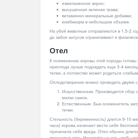
измельченное зерно;
высушенная зеленая трава;
витаминно-минеральные добавки;
комбикорм в небольшом объеме.
На убой животные отправляются в 1,5-2 года
до забоя ангусов ограничивают в физическ
Отел
К осеменению коровы этой породы готовы 
приплода лучше подождать еще 3-4 месяц
телки, а потомство может родиться слабы
Оплодотворение можно проводить двумя 
Искусственным. Производится
сбор с
матки самок.
Естественным. Бык-осеменитель запу
течки.
Стельность (беременность) длится 9-10 ме
часа) корова начинает вести себя беспоко
причинила себе вреда. Отел обычно длитс
вмешательства. Несмотря на это, чтобы и