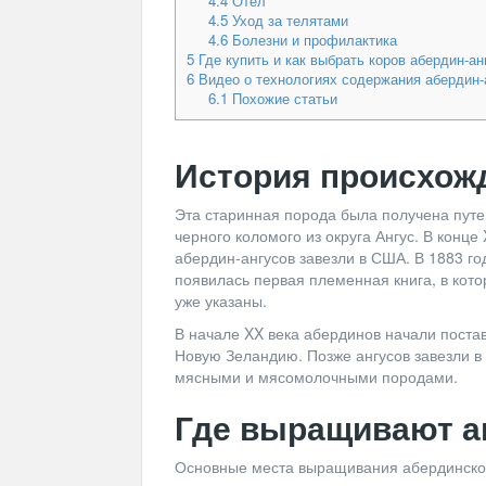
4.4
Отел
4.5
Уход за телятами
4.6
Болезни и профилактика
5
Где купить и как выбрать коров абердин-ан
6
Видео о технологиях содержания абердин-
6.1
Похожие статьи
История происхож
Эта старинная порода была получена путе
черного коломого из округа Ангус. В конц
абердин-ангусов завезли в США. В 1883 го
появилась первая племенная книга, в кото
уже указаны.
В начале XX века абердинов начали постав
Новую Зеландию. Позже ангусов завезли в
мясными и мясомолочными породами.
Где выращивают а
Основные места выращивания абердинско