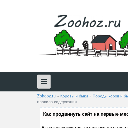
Skip
to
content
Zohooz.ru
»
Коровы и быки
»
Породы коров и б
правила содержания
Как продвинуть сайт на первые ме
Вы создали или только планируете создать