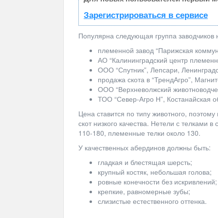
Зарегистрироваться в сервисе
Популярна следующая группа заводчиков н
племенной завод “Парижская коммуна
АО “Калининградский центр племенн
ООО “Спутник”, Лепсари, Ленинградс
продажа скота в “ТрендАгро”, Магнит
ООО “Верхневолжский животноводчес
ТОО “Север-Агро Н”, Костанайская о
Цена ставится по типу животного, поэтому 
скот низкого качества. Нетели с телками 
110-180, племенные телки около 130.
У качественных абердинов должны быть:
гладкая и блестящая шерсть;
крупный костяк, небольшая голова;
ровные конечности без искривлений;
крепкие, равномерные зубы;
слизистые естественного оттенка.