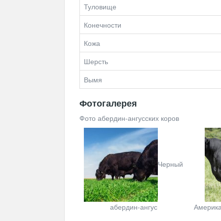
Туловище
Конечности
Кожа
Шерсть
Вымя
Фотогалерея
Фото абердин-ангусских коров
Черный
абердин-ангус
Америка