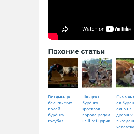
Похожие статьи
Владычица
Швицкая
Симмент
бельгийских
бурёнка —
ая бурен
полей —
красивая
одна из
бурёнка
порода родом
древних
голубая
из Швейцарии
выведен
человек