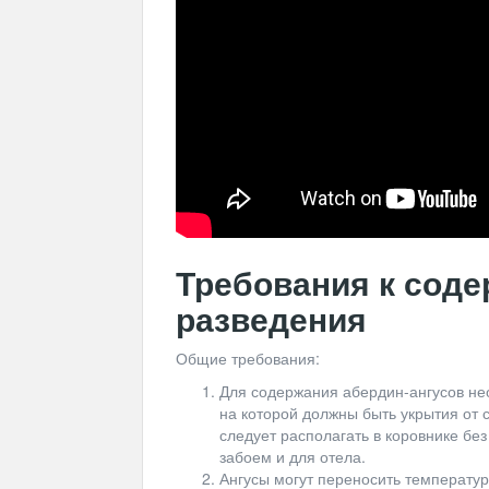
Требования к сод
разведения
Общие требования:
Для содержания абердин-ангусов не
на которой должны быть укрытия от 
следует располагать в коровнике бе
забоем и для отела.
Ангусы могут переносить температур