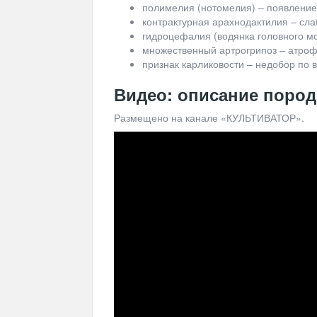
полимелия (нотомелия) – появление 
контрактурная арахнодактилия – слаб
гидроцефалия (водянка головного мо
множественный артрогрипоз – атроф
признак карликовости – недобор по в
Видео: описание пород
Размещено на канале «КУЛЬТИВАТОР».