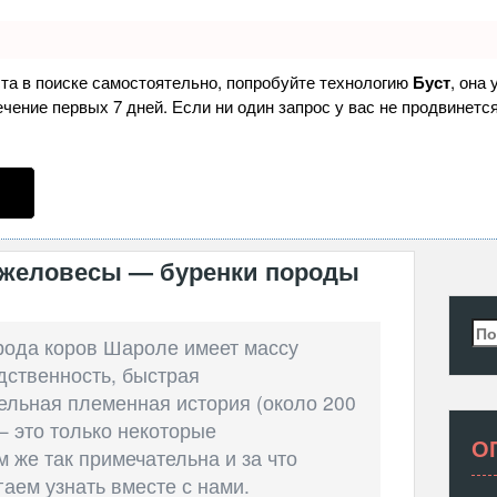
ста в поиске самостоятельно, попробуйте технологию
Буст
, она
ение первых 7 дней. Если ни один запрос у вас не продвинется
яжеловесы — буренки породы
Най
рода коров Шароле имеет массу
дственность, быстрая
ельная племенная история (около 200
— это только некоторые
О
 же так примечательна и за что
гаем узнать вместе с нами.