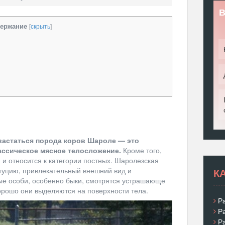
В
ержание
[
скрыть
]
вастаться порода коров Шароле — это
ассическое мясное телосложение.
Кроме того,
 и относится к категории постных. Шаролезская
К
туцию, привлекательный внешний вид и
ые особи, особенно быки, смотрятся устрашающе
хорошо они выделяются на поверхности тела.
Р
Р
Р