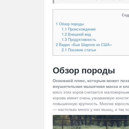
Сод
1
Обзор породы
1.1
Происхождение
1.2
Внешний вид
1.3
Продуктивность
2
Видео «Бык Шароле из США»
2.1
Похожие статьи
Обзор породы
Основной плюс, которым может пох
внушительная мышечная масса и кл
мясо этих коров считается маложирным
корова имеет очень узнаваемую консти
повышенную крупность. Многие взросл
— настолько много у них мышц, и так 