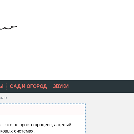
Ы
САД И ОГОРОД
ЗВУКИ
оле
 – это не просто процесс, а целый
сковых системах.