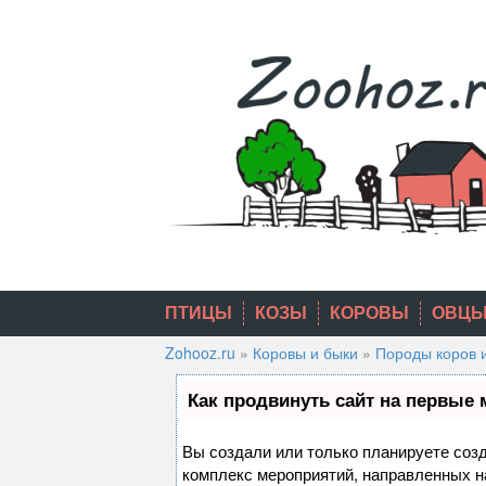
Skip
to
content
ПТИЦЫ
КОЗЫ
КОРОВЫ
ОВЦ
Zohooz.ru
»
Коровы и быки
»
Породы коров 
Как продвинуть сайт на первые 
Вы создали или только планируете созда
комплекс мероприятий, направленных н