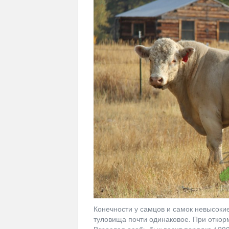
Конечности у самцов и самок невысоки
туловища почти одинаковое. При откор
Взрослая особь-бык весит порядка 1200 