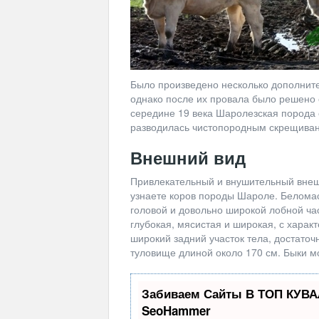
Было произведено несколько дополнит
однако после их провала было решено о
середине 19 века Шаролезская порода
разводилась чистопородным скрещива
Внешний вид
Привлекательный и внушительный внешн
узнаете коров породы Шароле. Беломас
головой и довольно широкой лобной час
глубокая, мясистая и широкая, с хар
широкий задний участок тела, достаточ
туловище длиной около 170 см. Быки мо
Забиваем Сайты В ТОП КУВА
SeoHammer