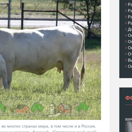
Р
Р
Р
Р
Д
О
О
О
О
В
О
Ф
о многих странах мира, в том числе и в России,
менных заводов «Кумской» (Ставропольский край).