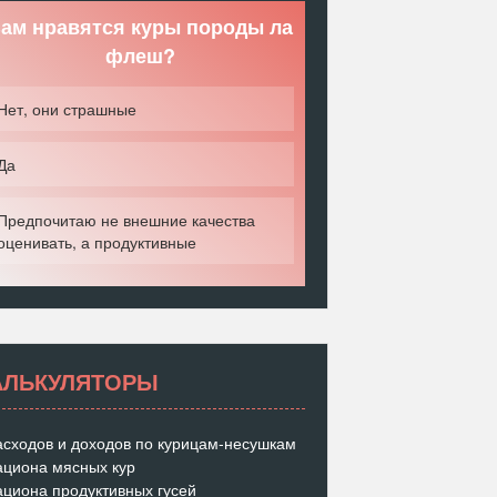
ам нравятся куры породы ла
флеш?
Нет, они страшные
Да
Предпочитаю не внешние качества
оценивать, а продуктивные
АЛЬКУЛЯТОРЫ
асходов и доходов по курицам-несушкам
ациона мясных кур
ациона продуктивных гусей