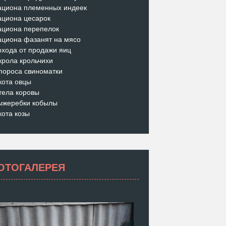
ациона племенных индеек
ациона цесарок
ациона перепелок
ациона фазанят на мясо
охода от продажи яиц
крола крольчихи
пороса свиноматки
кота овцы
тела коровы
ыжеребки кобылы
кота козы
ОТОГАЛЕРЕЯ