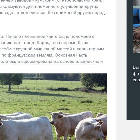
спользуются для племенного улучшения других
оводят только чистые, без примесей других пород.
и. Начало племенной книге было положено в
ванию дал город Шарль, где впервые была
 особи с крупной мышечной массой и характерным
 по французским землям. Основная часть
роле была сформирована на основе альпийских и
Вы 
фот
со