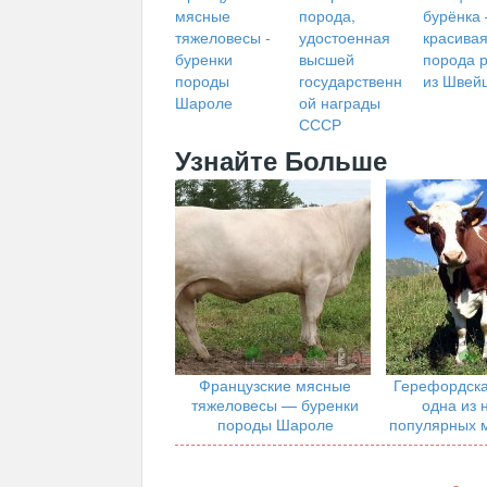
мясные
порода,
бурёнка
тяжеловесы -
удостоенная
красива
буренки
высшей
порода 
породы
государственн
из Швей
Шароле
ой награды
СССР
Узнайте Больше
Французские мясные
Герефордска
тяжеловесы — буренки
одна из 
породы Шароле
популярных 