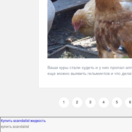
Ваши куры стали худеть и у них пропал ап
еще можно выявить гельминтов и что дела
1
2
3
4
5
6
Купить scandalist жидкость
купить scandalist