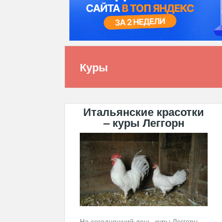
Куры
Итальянские красотки
– куры Леггорн
На сегодняшний день, куры Леггорн