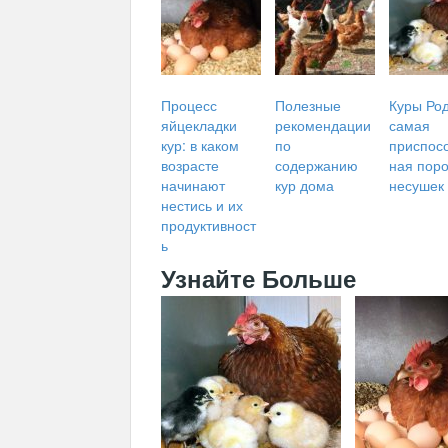
Процесс
Полезные
Куры Род
яйцекладки
рекомендации
самая
кур: в каком
по
приспос
возрасте
содержанию
ная пор
начинают
кур дома
несушек
нестись и их
продуктивност
ь
Узнайте Больше