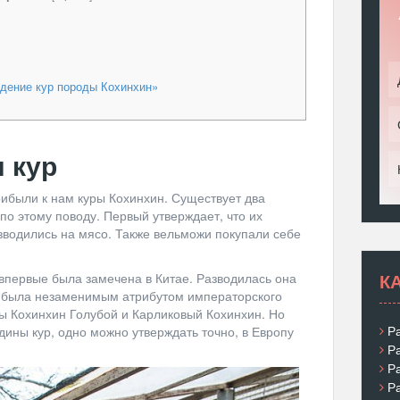
дение кур породы Кохинхин»
 кур
рибыли к нам куры Кохинхин. Существует два
по этому поводу. Первый утверждает, что их
зводились на мясо. Также вельможи покупали себе
К
 впервые была замечена в Китае. Разводилась она
и была незаменимым атрибутом императорского
ы Кохинхин Голубой и Карликовый Кохинхин. Но
Р
дины кур, одно можно утверждать точно, в Европу
Р
Р
Р