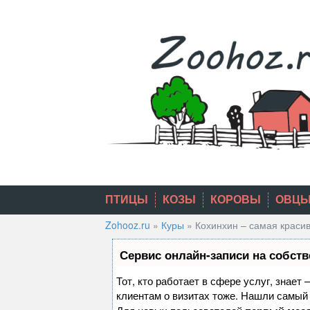
Skip
to
content
ПТИЦЫ
КОЗЫ
КОРОВЫ
ОВЦ
Zohooz.ru
»
Куры
»
Кохинхин – самая краси
Сервис онлайн-записи на собств
Тот, кто работает в сфере услуг, знает
клиентам о визитах тоже. Нашли самы