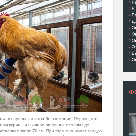
Р
Р
Р
Д
О
О
О
О
В
О
Ф
ни так привлекали к себе внимание. Первое, что
змеры курицы и пышное оперенье с головы до
составляет около 70 см. При этом она имеет гордую