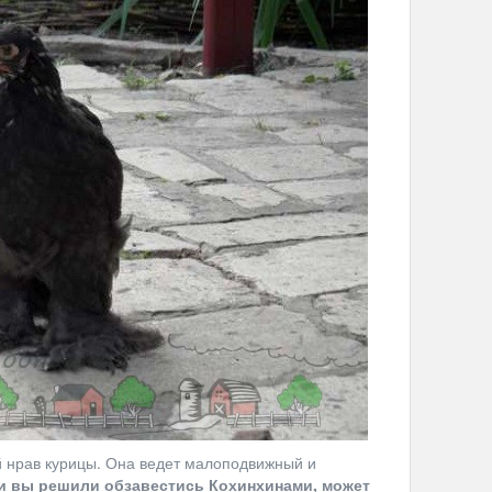
 нрав курицы. Она ведет малоподвижный и
и вы решили обзавестись Кохинхинами, может