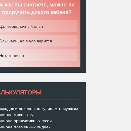
А как вы считаете, можно ли
приручить дикого кабана?
Да, имею личный опыт
Слышали, но мало верится
Нет, конечно
АЛЬКУЛЯТОРЫ
асходов и доходов по курицам-несушкам
ациона мясных кур
ациона продуктивных гусей
ациона племенных индеек