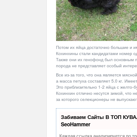
Потом их яйца достаточно большие и и
Кохинхины стали кандидатами номер о
Также они их генофонд был основным 
порода не представляет особый интер
Все из-за того, что она является мясно
а масса петуха составляет 5.0 кг. Имее
Это приблизительно 1-2 яйца с желто-
Кохинхин отлично несутся зимой, что н
за которого селекционеры не выпускают
Забиваем Сайты В ТОП КУВА
SeoHammer
Каждая ссылка анализируется по тр