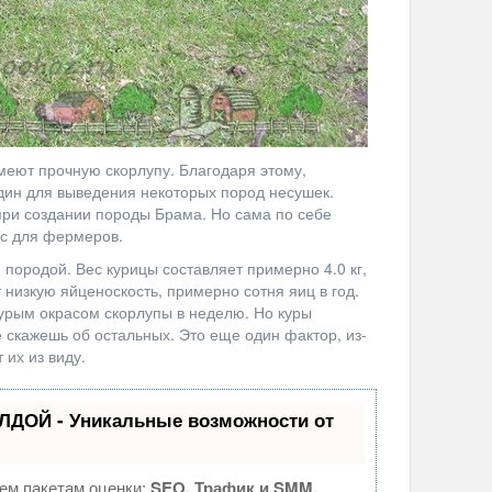
меют прочную скорлупу. Благодаря этому,
дин для выведения некоторых пород несушек.
при создании породы Брама. Но сама по себе
ес для фермеров.
й породой. Вес курицы составляет примерно 4.0 кг,
т низкую яйценоскость, примерно сотня яиц в год.
бурым окрасом скорлупы в неделю. Но куры
е скажешь об остальных. Это еще один фактор, из-
 их из виду.
ЛДОЙ - Уникальные возможности от
ем пакетам оценки:
SEO, Трафик и SMM.