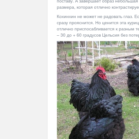
поставу. А завершает образ небольшая
размера, которая отлично контрастируе
Кохинхин не может не радовать глаз. Е
сразу прояснится. Но ценится эта куриц
отлично приспосабливается к разным 
– 30 до + 60 градусов Цельсия без поте