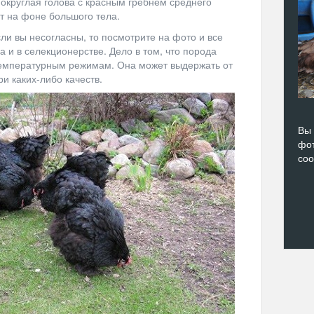
 округлая голова с красным гребнем среднего
т на фоне большого тела.
сли вы несогласны, то посмотрите на фото и все
а и в селекционерстве. Дело в том, что порода
температурным режимам. Она может выдержать от
ри каких-либо качеств.
Вы 
фот
со