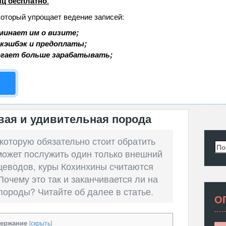
ц бесплатно
.
который упрощает ведение записей:
минает им о визите;
 кэшбэк и предоплаты;
огает больше зарабатывать;
вая и удивительная порода
 которую обязательно стоит обратить
Най
может послужить один только внешний
цеводов, куры Кохинхины считаются
очему это так и заканчивается ли на
породы? Читайте об далее в статье.
О
ержание
[
скрыть
]