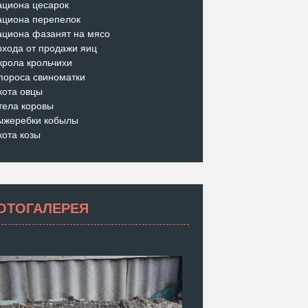
ациона цесарок
ациона перепелок
ациона фазанят на мясо
охода от продажи яиц
крола крольчихи
пороса свиноматки
кота овцы
тела коровы
ыжеребки кобылы
кота козы
ОТОГАЛЕРЕЯ