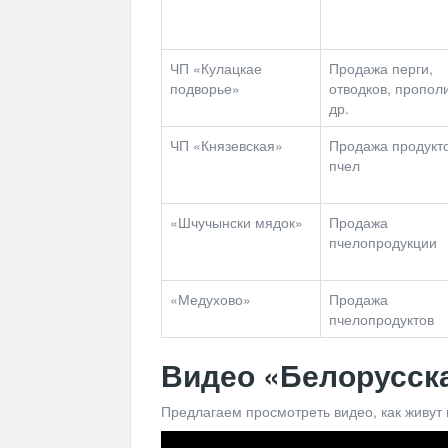
ЧП «Кулацкае
Продажа перги,
подворье»
отводков, пропол
др.
ЧП «Князевская»
Продажа продукт
пчел
«Шчучынски мядок»
Продажа
пчелопродукции
«Медухово»
Продажа
пчелопродуктов
Видео «Белорусска
Предлагаем просмотреть видео, как живут 