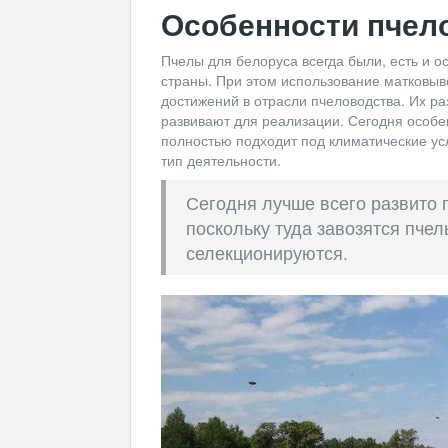
Особенности пчело
Пчелы для белоруса всегда были, есть и
страны. При этом использование матковыв
достижений в отрасли пчеловодства. Их ра
развивают для реализации. Сегодня особе
полностью подходит под климатические ус
тип деятельности.
Сегодня лучше всего развито 
поскольку туда завозятся пче
селекционируются.