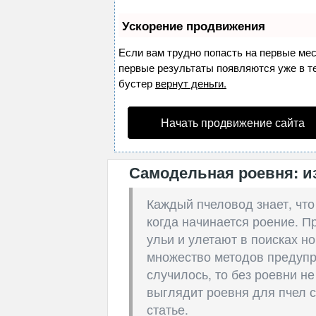
Ускорение продвижения
Если вам трудно попасть на первые ме
первые результаты появляются уже в теч
бустер
вернут деньги.
Начать продвижение сайта
Самодельная роевня: из
Каждый пчеловод знает, что
когда начинается роение. П
ульи и улетают в поисках н
множество методов предупр
случилось, то без роевни не
выглядит роевня для пчел с
статье.