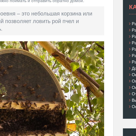
жно поймать и отправить обратно домой.
К
роевня – это небольшая корзина или
й позволяет ловить рой пчел и
Р
.
Р
Р
Р
Р
Р
Р
Д
О
О
О
О
В
О