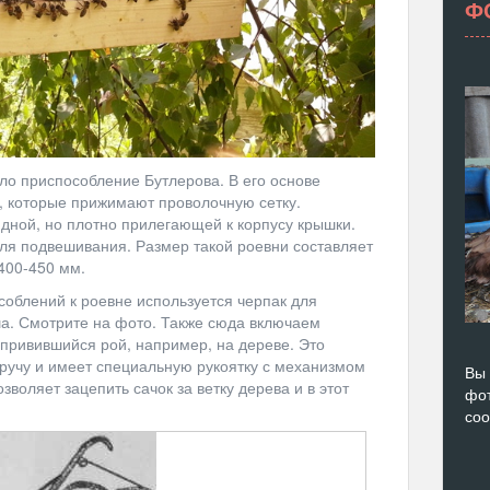
Ф
о приспособление Бутлерова. В его основе
, которые прижимают проволочную сетку.
идной, но плотно прилегающей к корпусу крышки.
ля подвешивания. Размер такой роевни составляет
400-450 мм.
соблений к роевне используется черпак для
ша. Смотрите на фото. Также сюда включаем
 привившийся рой, например, на дереве. Это
бручу и имеет специальную рукоятку с механизмом
Вы 
воляет зацепить сачок за ветку дерева и в этот
фот
со