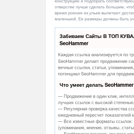
конструкцию и подобрать соответствую
отверстие лучше сделать большим, чтоб
время роения из ульев вылетают доста
маленькой. Ее размеры должны быть учт
Забиваем Сайты В ТОП КУВА
SeoHammer
Каждая ссылка анализируется по тр
SeoHammer делает продвижение сай
вечные ссылки, статьи, упоминания
потенциал SeoHammer для продвиже
Что умеет делать SeoHammer
— Продвижение в один клик, интелл
лучших ссылок с высокой степенью
— Регулярная проверка качества сс
ежедневный пересчет показателей к
— Все известные форматы ссылок: 
(упоминания, мнения, отзывы, стать
— SeoHammer покажет, где рост или