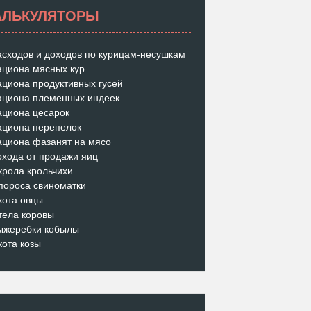
АЛЬКУЛЯТОРЫ
асходов и доходов по курицам-несушкам
ациона мясных кур
ациона продуктивных гусей
ациона племенных индеек
ациона цесарок
ациона перепелок
ациона фазанят на мясо
охода от продажи яиц
крола крольчихи
пороса свиноматки
кота овцы
тела коровы
ыжеребки кобылы
кота козы