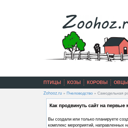
Skip
to
content
ПТИЦЫ
КОЗЫ
КОРОВЫ
ОВЦ
Zohooz.ru
»
Пчеловодство
»
Самодельная рое
Как продвинуть сайт на первые 
Вы создали или только планируете созда
комплекс мероприятий, направленных н