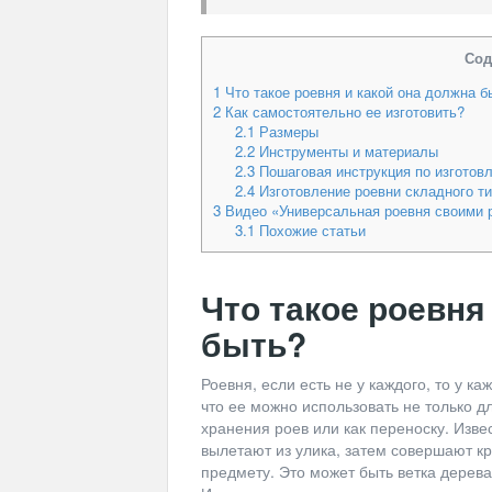
Сод
1
Что такое роевня и какой она должна б
2
Как самостоятельно ее изготовить?
2.1
Размеры
2.2
Инструменты и материалы
2.3
Пошаговая инструкция по изготов
2.4
Изготовление роевни складного т
3
Видео «Универсальная роевня своими 
3.1
Похожие статьи
Что такое роевня
быть?
Роевня, если есть не у каждого, то у к
что ее можно использовать не только д
хранения роев или как переноску. Изве
вылетают из улика, затем совершают кр
предмету. Это может быть ветка дерева