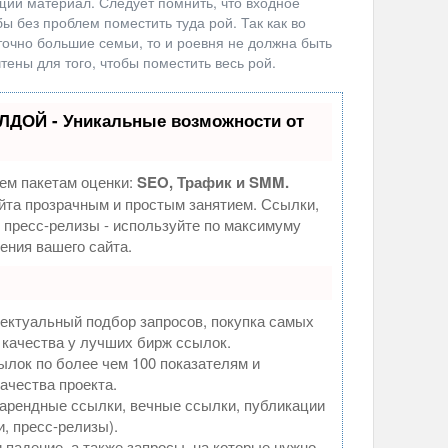
щий материал. Следует помнить, что входное
ы без проблем поместить туда рой. Так как во
точно большие семьи, то и роевня не должна быть
ены для того, чтобы поместить весь рой.
ЛДОЙ - Уникальные возможности от
ем пакетам оценки:
SEO, Трафик и SMM.
та прозрачным и простым занятием. Ссылки,
, пресс-релизы - используйте по максимуму
ния вашего сайта.
ектуальный подбор запросов, покупка самых
 качества у лучших бирж ссылок.
ылок по более чем 100 показателям и
ачества проекта.
арендные ссылки, вечные ссылки, публикации
и, пресс-релизы).
 падение, а также запросы, на которые нужно