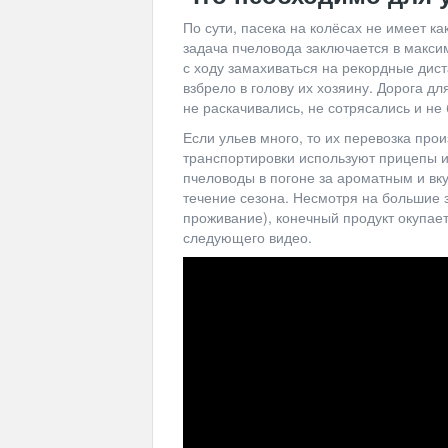
По сути, пасека на колёсах не имеет к
задача пчеловода заключается в макси
с ходу замахиваться на рекордные дист
взбрело в голову их хозяину. Дорога д
не раскачивались, не сотрясались и не 
Если ульев много, то их перевозка прои
транспортировки используют прицепы 
пчеловоды в погоне за ароматным и вк
течение сезона. Несмотря на большие з
проживание), конечный продукт окупает
следующего видео.