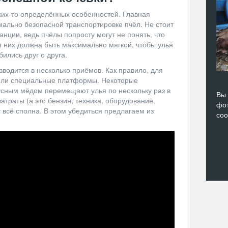
аких-то определённых особенностей. Главная
мально безопасной транспортировке пчёл. Не стоит
анции, ведь пчёлы попросту могут не понять, что
ля них должна быть максимально мягкой, чтобы улья
бились друг о друга.
зводится в несколько приёмов. Как правило, для
или специальные платформы. Некоторые
усным мёдом перемещают улья по нескольку раз в
Вы 
атраты (а это бензин, техника, оборудование,
фот
 всё сполна. В этом убедиться предлагаем из
со