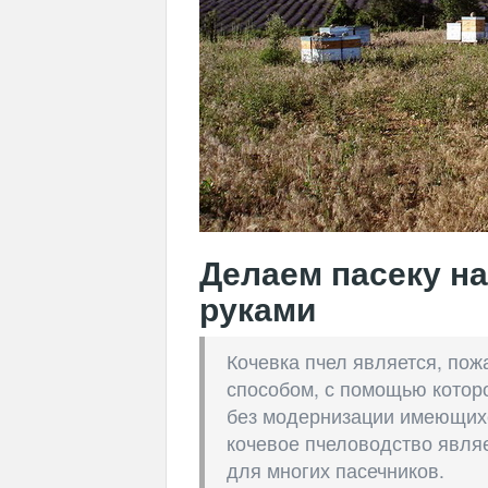
Делаем пасеку на
руками
Кочевка пчел является, по
способом, с помощью котор
без модернизации имеющихс
кочевое пчеловодство явля
для многих пасечников.