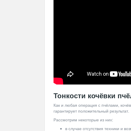
Тонкости кочёвки пчё
Как и любая операция с пчёлами, кочё
гарантирует положительный результат.
Рассмотрим некоторые из них:
в случае отсутствия техники и во