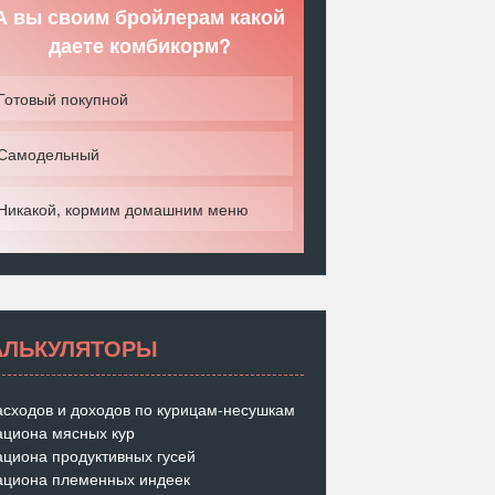
А вы своим бройлерам какой
даете комбикорм?
Готовый покупной
Самодельный
Никакой, кормим домашним меню
АЛЬКУЛЯТОРЫ
асходов и доходов по курицам-несушкам
ациона мясных кур
ациона продуктивных гусей
ациона племенных индеек