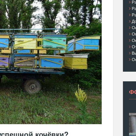
Р
Р
Р
Д
О
О
О
О
В
О
Ф
успешной кочёвки?