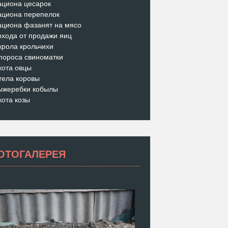
ациона цесарок
ациона перепелок
ациона фазанят на мясо
охода от продажи яиц
крола крольчихи
пороса свиноматки
кота овцы
тела коровы
ыжеребки кобылы
кота козы
ОТОГАЛЕРЕЯ