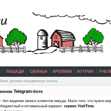
Ы
ЛОШАДИ
СВИНЬИ
КРОЛИКИ
НУТРИИ
ПЧЕЛ
облем: делаем передвижную пасеку
енном Telegram-боте
 — без ведения записи клиентов никуда. Мало того, что нужно ви
й бюджетный и оптимальный вариант:
сервис VisitTime.