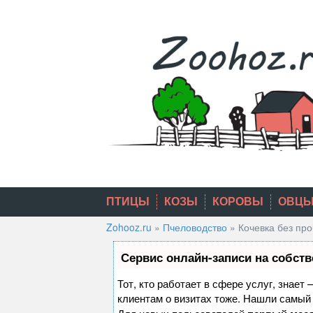
Skip
to
content
ПТИЦЫ
КОЗЫ
КОРОВЫ
ОВЦ
Zohooz.ru
»
Пчеловодство
»
Кочевка без пр
Сервис онлайн-записи на собств
Тот, кто работает в сфере услуг, знает
клиентам о визитах тоже. Нашли самы