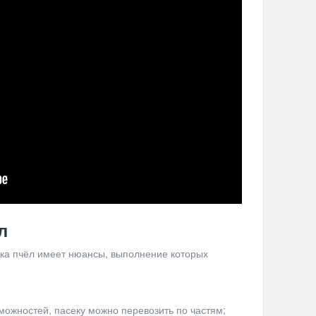
л
вка пчёл имеет нюансы, выполнение которых
зможностей, пасеку можно перевозить по частям;