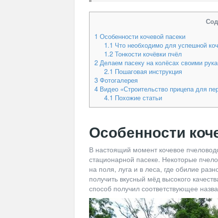
Сод
1
Особенности кочевой пасеки
1.1
Что необходимо для успешной ко
1.2
Тонкости кочёвки пчёл
2
Делаем пасеку на колёсах своими рук
2.1
Пошаговая инструкция
3
Фотогалерея
4
Видео «Строительство прицепа для пе
4.1
Похожие статьи
Особенности коч
В настоящий момент кочевое пчеловодс
стационарной пасеке. Некоторые пчело
на поля, луга и в леса, где обилие р
получить вкусный мёд высокого качеств
способ получил соответствующее назва