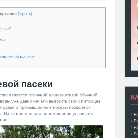
ержание
[
скрыть
]
чёвки?
ами
редвижной пасеки»
евой пасеки
тво является отличной альтернативой обычной
К
воды уже давно начали вывозить своих питомцев
азнотравья и промышленные посевы позволяют
а. Из-за постоянного перемещения ульев этот
Р
ние.
Р
Р
Р