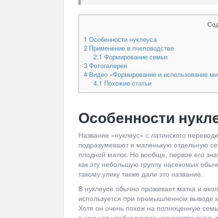
Со
1
Особенности нуклеуса
2
Применение в пчеловодстве
2.1
Формирование семьи
3
Фотогалерея
4
Видео «Формирование и использование ми
4.1
Похожие статьи
Особенности нукл
Название «нуклеус» с латинского переводи
подразумевают и маленькую отдельную се
плодной матки. Но вообще, первое его зн
как эту небольшую группу насекомых обычн
такому улику также дали это название.
В нуклеусе обычно проживает матка и око
используется при промышленном выводе ма
Хотя он очень похож на полноценную семью
в нем нет необходимого количества пчел, а