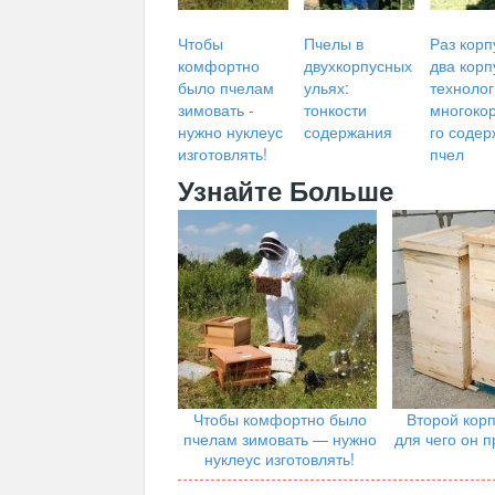
Чтобы
Пчелы в
Раз корп
комфортно
двухкорпусных
два корп
было пчелам
ульях:
техноло
зимовать -
тонкости
многоко
нужно нуклеус
содержания
го соде
изготовлять!
пчел
Узнайте Больше
Чтобы комфортно было
Второй корп
пчелам зимовать — нужно
для чего он 
нуклеус изготовлять!