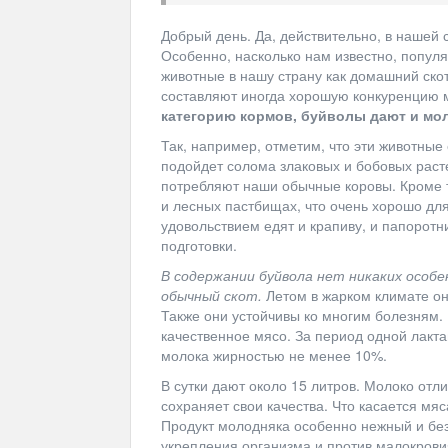
Добрый день. Да, действительно, в нашей 
Особенно, насколько нам известно, попул
животные в нашу страну как домашний скот
составляют иногда хорошую конкуренцию
категорию кормов, буйволы дают и мол
Так, например, отметим, что эти животные
подойдет солома злаковых и бобовых расте
потребляют наши обычные коровы. Кроме т
и лесных пастбищах, что очень хорошо дл
удовольствием едят и крапиву, и папоротн
подготовки.
В содержании буйвола нет никаких особе
обычный скот.
Летом в жарком климате он
Также они устойчивы ко многим болезням.
качественное мясо. За период одной лакт
молока жирностью не менее 10%.
В сутки дают около 15 литров. Молоко от
сохраняет свои качества. Что касается мяс
Продукт молодняка особенно нежный и без
укрепления организма и против малокрови