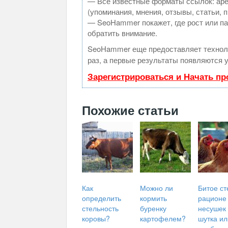
— Все известные форматы ссылок: аре
(упоминания, мнения, отзывы, статьи, 
— SeoHammer покажет, где рост или па
обратить внимание.
SeoHammer еще предоставляет техно
раз, а первые результаты появляются у
Зарегистрироваться и Начать п
Похожие статьи
Как
Можно ли
Битое ст
определить
кормить
рационе
стельность
буренку
несушек 
коровы?
картофелем?
шутка ил