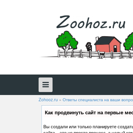
Skip
to
content
Zohooz.ru
»
Ответы специалиста на ваши вопр
Как продвинуть сайт на первые ме
Вы создали или только планируете создать
сайта – это не просто процесс, а целый к