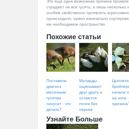
Это еще одна возможная причина проявле
страдают не все гусята, а лишь несколько
особям свойственно проявлять агрессивнос
происходило, нужно изначально сортирова
им необходимое пространство.
Похожие статьи
Поставили
Муларды
Цыплята
диагноз
ощипывают
бройлер
месячным
друг друга и
начали 
гусятам
остаются
на ноги -
синусит - что
почти без
причина
делать?
перьев
Узнайте Больше