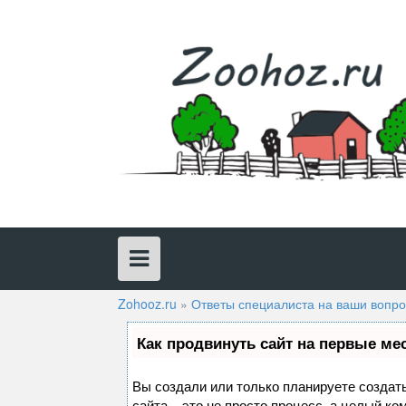
Skip
to
content
Zohooz.ru
»
Ответы специалиста на ваши вопр
Как продвинуть сайт на первые ме
Вы создали или только планируете создать
сайта – это не просто процесс, а целый к