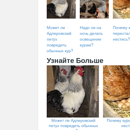
Может ли
Надо ли на
Почему 
Адлеровский
ночь делать
переста
петух
освещение
нестись?
повредить
курам?
обычных кур?
Узнайте Больше
Может ли Адлеровский
Почему кур
петух повредить обычных
нест