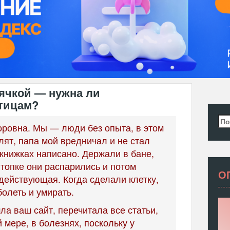
ячкой — нужна ли
тицам?
Най
оровна. Мы — люди без опыта, в этом
ят, папа мой вредничал и не стал
 книжках написано. Держали в бане,
 топке они распарились и потом
О
действующая. Когда сделали клетку,
болеть и умирать.
ла ваш сайт, перечитала все статьи,
 мере, в болезнях, поскольку у