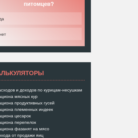
питомцев?
да
нет
АЛЬКУЛЯТОРЫ
асходов и доходов по курицам-несушкам
ациона мясных кур
ациона продуктивных гусей
ациона племенных индеек
ациона цесарок
ациона перепелок
ациона фазанят на мясо
охода от продажи яиц