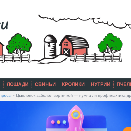
Ы
ЛОШАДИ
СВИНЬИ
КРОЛИКИ
НУТРИИ
ПЧЕЛ
опросы
»
Цыпленок заболел вертячкой — нужна ли профилактика д