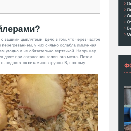
О
О
О
О
ойлерами?
В
О
 с вашими цыплятами. Дело в том, что через частое
 перегреванием, у них сильно ослабла иммунная
ем угодно и не обязательно вертячкой. Например,
я даже при сотрясении головного мозга. Потом
ь недостаток витаминов группы В, поэтому
Ф