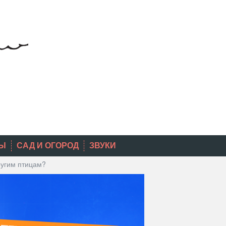
Ы
САД И ОГОРОД
ЗВУКИ
ругим птицам?