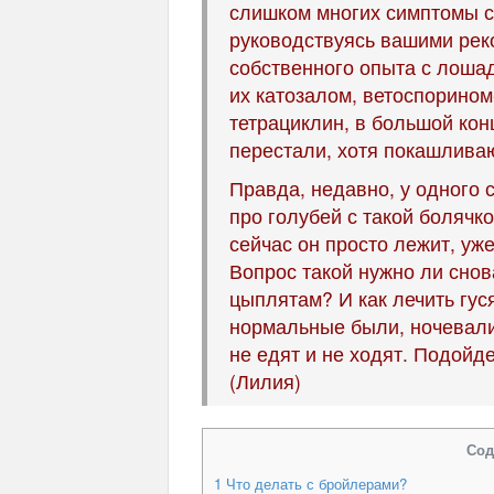
слишком многих симптомы сх
руководствуясь вашими рек
собственного опыта с лошад
их катозалом, ветоспорином
тетрациклин, в большой кон
перестали, хотя покашливаю
Правда, недавно, у одного с
про голубей с такой болячко
сейчас он просто лежит, уж
Вопрос такой нужно ли сно
цыплятам? И как лечить гус
нормальные были, ночевали
не едят и не ходят. Подойде
(Лилия)
Сод
1
Что делать с бройлерами?