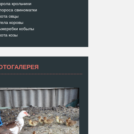
крола крольчихи
пороса свиноматки
кота овцы
тела коровы
ыжеребки кобылы
кота козы
ОТОГАЛЕРЕЯ