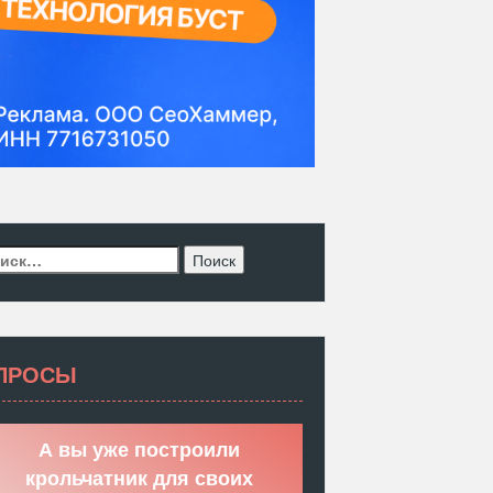
ти:
ПРОСЫ
А вы уже построили
крольчатник для своих