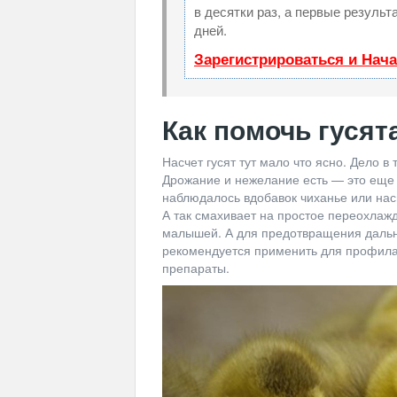
в десятки раз, а первые резуль
дней.
Зарегистрироваться и Нач
Как помочь гусят
Насчет гусят тут мало что ясно. Дело в
Дрожание и нежелание есть — это еще н
наблюдалось вдобавок чиханье или насм
А так смахивает на простое переохлажд
малышей. А для предотвращения даль
рекомендуется применить для профил
препараты.