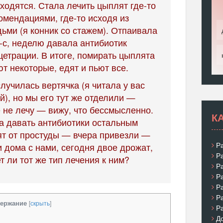
одятся. Стала лечить цыплят где-то
омендациями, где-то исходя из
ьми (я конник со стажем). Отпаивала
-с, неделю давала антибиотик
цетрации. В итоге, помирать цыплята
т некоторые, едят и пьют все.
лучилась вертячка (я читала у вас
й), но мы его тут же отделили —
е не лечу — вижу, что бессмысленно.
К
ва давать антибиотики остальным
ят от простуды — вчера привезли —
Р
 дома с нами, сегодня двое дрожат,
Р
т ли тот же тип лечения к ним?
Р
Р
Р
Р
ержание
[
скрыть
]
Р
Д