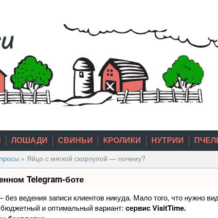
Ы
ЛОШАДИ
СВИНЬИ
КРОЛИКИ
НУТРИИ
ПЧЕЛ
опросы
»
Яйцо с мягкой скорлупой — почему?
енном Telegram-боте
 — без ведения записи клиентов никуда. Мало того, что нужно ви
й бюджетный и оптимальный вариант:
сервис VisitTime.