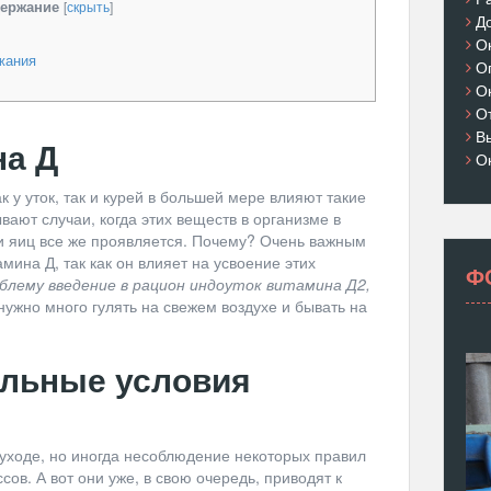
ержание
[
скрыть
]
Д
О
жания
О
О
О
В
на Д
О
к у уток, так и курей в большей мере влияют такие
вают случаи, когда этих веществ в организме в
ки яиц все же проявляется. Почему? Очень важным
мина Д, так как он влияет на усвоение этих
Ф
лему введение в рацион индоуток витамина Д2,
ужно много гулять на свежем воздухе и бывать на
ильные условия
 уходе, но иногда несоблюдение некоторых правил
ов. А вот они уже, в свою очередь, приводят к