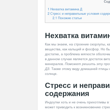
Сод
1
Нехватка витамина Д
2
Стресс и неправильные условия содер
2.1
Похожие статьи
Нехватка витами
Как мы знаем, на строение скорлупы, ка
вещества, как кальций и фосфор. Но бы
достатке, а проблема мягкости оболоч
в данном случае является достаток вита
минералов.
Поможет решить эту проб
Д3.
Также этому виду домашней птицы н
солнце.
Стресс и неправ
содержания
Индоутки хоть и не очень прихотливы в
может приводить к возникновению стресс