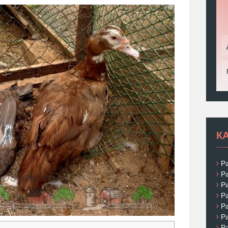
К
Р
Р
Р
Р
Р
Р
Р