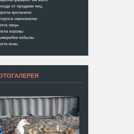
охода от продажи яиц
крола крольчихи
пороса свиноматки
кота овцы
тела коровы
ыжеребки кобылы
кота козы
ОТОГАЛЕРЕЯ