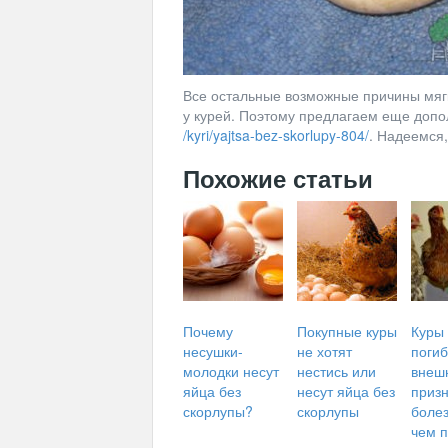
Все остальные возможные причины мягк
у курей. Поэтому предлагаем еще допо
/kyri/yajtsa-bez-skorlupy-804/
. Надеемся
Похожие статьи
Почему
Покупные куры
Куры
несушки-
не хотят
погиб
молодки несут
нестись или
внеш
яйца без
несут яйца без
приз
скорлупы?
скорлупы
болез
чем 