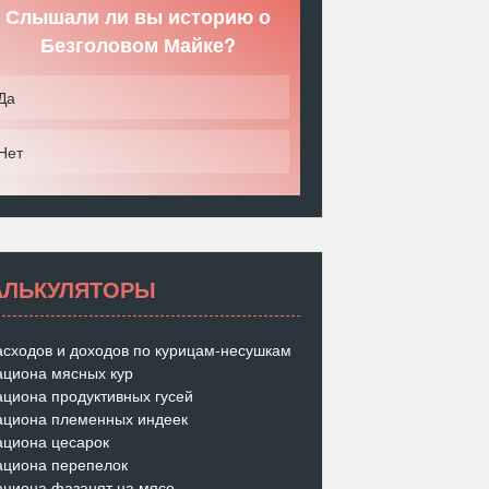
Слышали ли вы историю о
Безголовом Майке?
Да
Нет
АЛЬКУЛЯТОРЫ
асходов и доходов по курицам-несушкам
ациона мясных кур
ациона продуктивных гусей
ациона племенных индеек
ациона цесарок
ациона перепелок
ациона фазанят на мясо