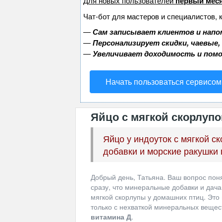
Для новых пользователей
первый меся
Чат-бот для мастеров и специалистов, 
—
Сам записывает клиентов и напо
—
Персонализирует скидки, чаевые,
—
Увеличивает доходимость и пом
Начать пользоваться сервисом
Яйцо с мягкой скорлуп
Яйцо у индоуток с мягкой 
добавки и морские ракушки 
Добрый день, Татьяна. Ваш вопрос поня
сразу, что минеральные добавки и дач
мягкой скорлупы у домашних птиц. Это
только с нехваткой минеральных вещес
витамина Д
.