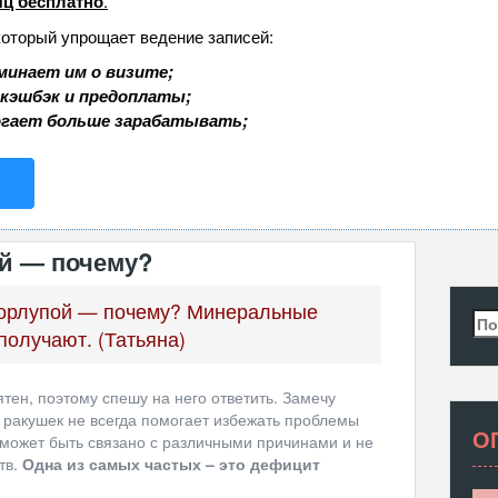
ц бесплатно
.
который упрощает ведение записей:
минает им о визите;
 кэшбэк и предоплаты;
огает больше зарабатывать;
ой — почему?
скорлупой — почему? Минеральные
Най
получают. (Татьяна)
тен, поэтому спешу на него ответить. Замечу
а ракушек не всегда помогает избежать проблемы
О
 может быть связано с различными причинами и не
тв.
Одна из самых частых – это дефицит