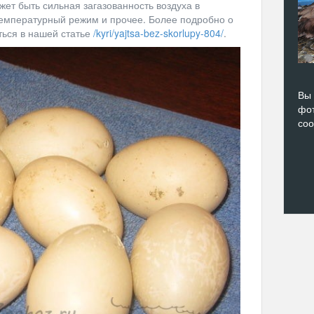
ет быть сильная загазованность воздуха в
 температурный режим и прочее. Более подробно о
ться в нашей статье
/kyri/yajtsa-bez-skorlupy-804/
.
Вы 
фот
со