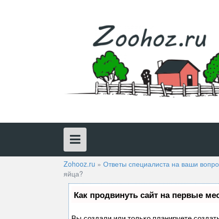
Skip
to
content
Zohooz.ru
»
Ответы специалиста на ваши вопр
яйца?
Как продвинуть сайт на первые ме
Вы создали или только планируете создать