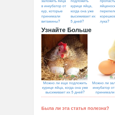
заложить яйца
подложить
пропаст
в инкубатор от
курице яйца,
яйценоск
кур, которые
когда она уже
перепело
принимали
высиживает их
корешко
витамины?
5 дней?
лука?
Узнайте Больше
Можно ли еще подложить
Можно ли зал
курице яйца, когда она уже
инкубатор от
высиживает их 5 дней?
принимали
Была ли эта статья полезна?