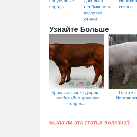
популярные
довольно
Йоркшир
породы
необычная и
свиньи
кудрявая
свинка
Узнайте Больше
Красные свинки Дюрок —
Гости из
необычайно красивая
Йоркширск
порода
Была ли эта статья полезна?