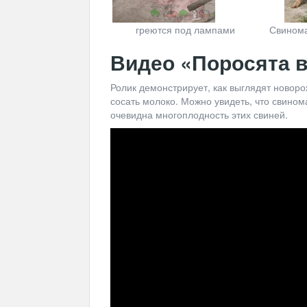
греются под лампами
Свинома
Видео «Поросята в
Ролик демонстрирует, как выглядят новор
сосать молоко. Можно увидеть, что свином
очевидна многоплодность этих свиней.