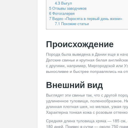
4.3
Выгул
5
Отзывы заводчиков
6
Фотогалерея
7
Видео «Поросята в первый день жизни»
7.1
Похожие статьи
Происхождение
Порода была выведена в Дании еще в нача
Датские свиньи и крупная белая английс
с другими, например, Миргородской или У
выносливее и быстрее поправлялись на от
Внешний вид
Выглядят эти свиньи так, что с другой пор
удлиненное туловище, поленообразное. 
длинная плотная шея, но мелкая, узкая гр
Характерна тонкая кожа с розовым оттенко
Средняя длина туловища хряка — 185 см, 
180 дней. Привес в сутки — около 750 грам