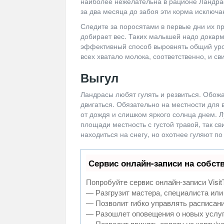
наиболее нежелательна в рационе Ландрасо
за два месяца до забоя эти корма исключа
Следите за поросятами в первые дни их пр
добирает вес. Таких малышей надо докарм
эффективный способ выровнять общий уро
всех хватало молока, соответственно, и св
Выгул
Ландрасы любят гулять и резвиться. Обожа
двигаться. Обязательно на местности для 
от дождя и слишком яркого солнца днем. Л
площади местность с густой травой, так св
находиться на снегу, но охотнее гуляют по 
Сервис онлайн-записи на собст
Попробуйте сервис онлайн-записи Visit
— Разгрузит мастера, специалиста или
— Позволит гибко управлять расписани
— Разошлет оповещения о новых услуг
— Позволит принять оплату на карту/к