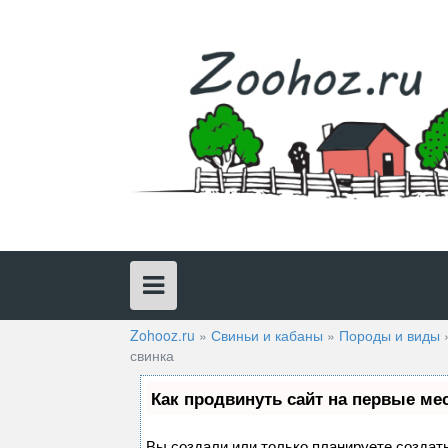
Skip
to
content
Zohooz.ru
»
Свиньи и кабаны
»
Породы и виды
свинка
Как продвинуть сайт на первые ме
Вы создали или только планируете создать