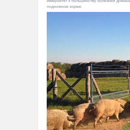
иммунитет к большинству болезней домашн
подножном корме.