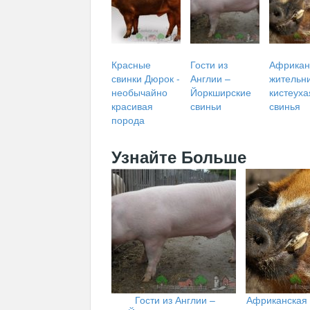
Красные
Гости из
Африкан
свинки Дюрок -
Англии –
жительн
необычайно
Йоркширские
кистеуха
красивая
свиньи
свинья
порода
Узнайте Больше
Гости из Англии –
Африканская 