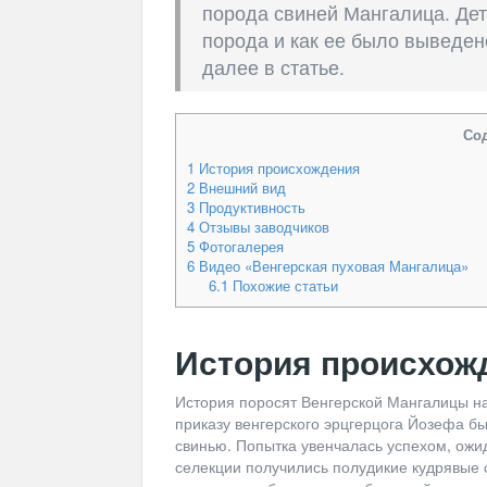
порода свиней Мангалица. Дета
порода и как ее было выведено
далее в статье.
Со
1
История происхождения
2
Внешний вид
3
Продуктивность
4
Отзывы заводчиков
5
Фотогалерея
6
Видео «Венгерская пуховая Мангалица»
6.1
Похожие статьи
История происхож
История поросят Венгерской Мангалицы нач
приказу венгерского эрцгерцога Йозефа 
свинью. Попытка увенчалась успехом, ожи
селекции получились полудикие кудрявые 