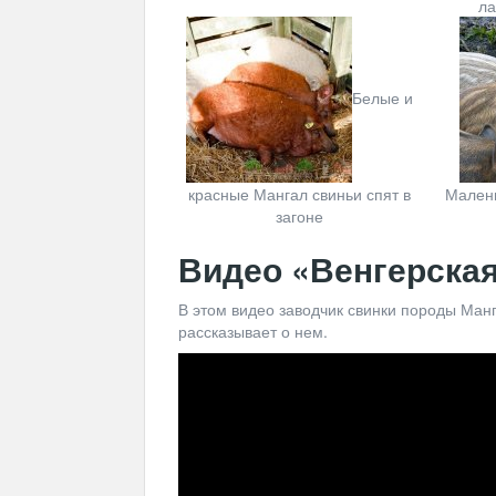
ла
Белые и
красные Мангал свиньи спят в
Мален
загоне
Видео «Венгерска
В этом видео заводчик свинки породы Ман
рассказывает о нем.